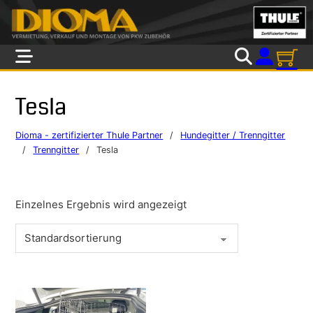
Skip to main content
Skip to footer
Tesla
Dioma - zertifizierter Thule Partner
/
Hundegitter / Trenngitter
/
Trenngitter
/
Tesla
Einzelnes Ergebnis wird angezeigt