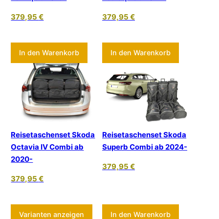
379,95
€
379,95
€
In den Warenkorb
In den Warenkorb
Reisetaschenset Skoda
Reisetaschenset Skoda
Octavia IV Combi ab
Superb Combi ab 2024-
2020-
379,95
€
379,95
€
Dieses Produkt weist mehrere Varia
Varianten anzeigen
In den Warenkorb