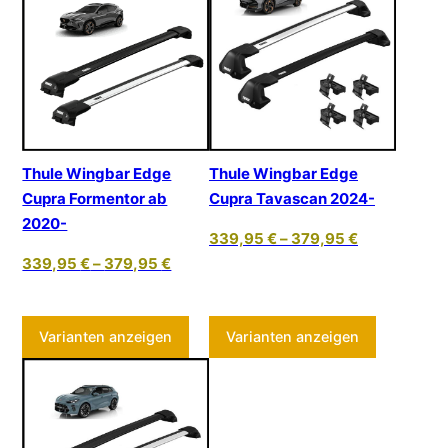
Thule Wingbar Edge
Thule Wingbar Edge
Cupra Formentor ab
Cupra Tavascan 2024-
2020-
339,95
€
–
379,95
€
339,95
€
–
379,95
€
Dieses Produkt weist mehrere Varia
Dieses Pr
Varianten anzeigen
Varianten anzeigen