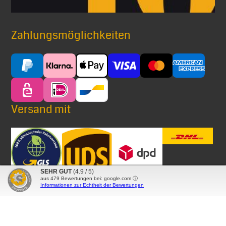
Zahlungsmöglichkeiten
Versand mit
SEHR GUT
(4.9 / 5)
aus
479
Bewertungen bei: google.com ⓘ
Informationen zur Echtheit der Bewertungen
® Alle auf diesen Seiten verwendeten Markennamen,
Warenzeichen, Produktbezeichnungen, deren
Abkürzungen und Logos sind Eigentum der betreffenden