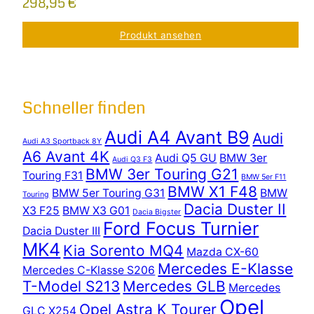
298,95
€
Produkt ansehen
Schneller finden
Audi A4 Avant B9
Audi
Audi A3 Sportback 8Y
A6 Avant 4K
Audi Q5 GU
BMW 3er
Audi Q3 F3
BMW 3er Touring G21
Touring F31
BMW 5er F11
BMW X1 F48
BMW 5er Touring G31
BMW
Touring
Dacia Duster II
X3 F25
BMW X3 G01
Dacia Bigster
Ford Focus Turnier
Dacia Duster III
MK4
Kia Sorento MQ4
Mazda CX-60
Mercedes E-Klasse
Mercedes C-Klasse S206
T-Model S213
Mercedes GLB
Mercedes
Opel
Opel Astra K Tourer
GLC X254