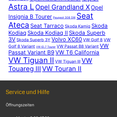
Astra L
Opel Grandland X
Opel
Seat
Insignia B Tourer
Peugeot 308 SW
Ateca
Seat Tarraco
Skoda
Skoda Kamiq
Kodiaq
Skoda Kodiaq II
Skoda Superb
3V
Volvo XC60
Skoda Superb 3Y
VW Golf 8
VW
VW
Golf 8 Variant
VW Passat B8 Variant
VW ID.7 Tourer
Passat Variant B9
VW T6 California
VW Tiguan II
VW
VW Tiguan III
Touareg III
VW Touran II
Service und Hilfe
Öffnungszeiten