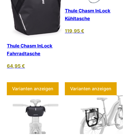
Thule Chasm InLock
Kühltasche
119,95
€
Thule Chasm InLock
Fahrradtasche
64,95
€
Dieses Produkt weist mehrere Varia
Dieses Pr
Varianten anzeigen
Varianten anzeigen