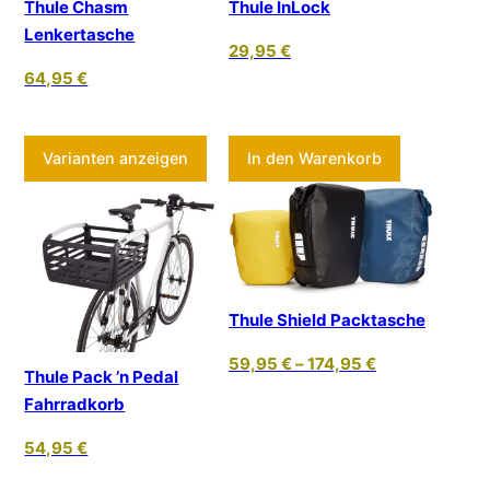
Thule Chasm
Thule InLock
Lenkertasche
29,95
€
64,95
€
Dieses Produkt weist mehrere Varia
Varianten anzeigen
In den Warenkorb
Thule Shield Packtasche
59,95
€
–
174,95
€
Thule Pack ’n Pedal
Fahrradkorb
54,95
€