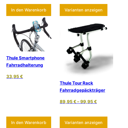
Dieses Pr
In den Warenkorb
Varianten anzeigen
Thule Smartphone
Fahrradhalterung
33,95
€
Thule Tour Rack
Fahrradgepäckträger
89,95
€
–
99,95
€
Dieses Pr
In den Warenkorb
Varianten anzeigen