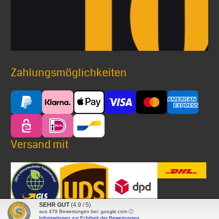
Zahlungsmöglichkeiten
Versand mit
SEHR GUT
(4.9 / 5)
aus
479
Bewertungen bei: google.com ⓘ
Informationen zur Echtheit der Bewertungen