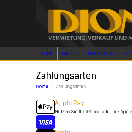
Skip to main content
Skip to footer
SHOP
MIETEN
ÜBER DIOMA
AN
Zahlungsarten
Home
/
Zahlungsarten
Apple Pay
Nutzen Sie Ihr iPhone oder die Appl