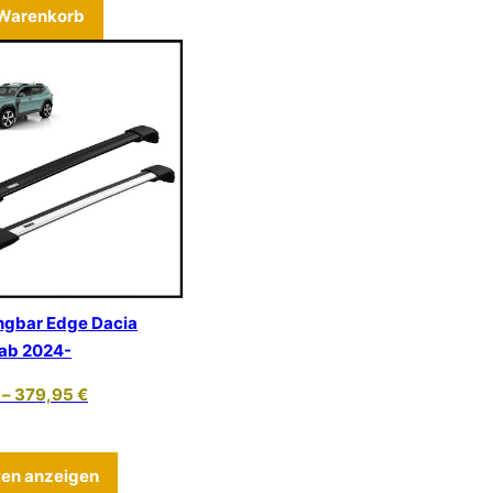
eite gewählt werden
ist mehrere Varianten auf. Die Optionen können auf der Produ
 Warenkorb
ngbar Edge Dacia
I ab 2024-
–
379,95
€
eite gewählt werden
Optionen können auf der Produktseite gewählt werden
Dieses Produkt weist mehrere Varianten auf. D
ten anzeigen