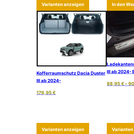
Dieses Produkt weist
Varianten anzeigen
In den Wa
Ladekantens
III ab 2024- 
Kofferraumschutz Dacia Duster
III ab 2024-
88,95
€
–
9
176,95
€
Dieses Produkt weist
Varianten anzeigen
Varianten