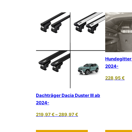
Hundegitter 
2024-
228,95
€
Dachträger Dacia Duster III ab
2024-
219,97
€
–
289,97
€