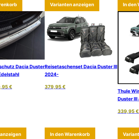
 mehrere Varianten auf. Die Optionen können auf der Produkts
Dieses Produkt we
renkorb
Varianten anzeigen
In den
chutz Dacia Duster
Reisetaschenset Dacia Duster III
Edelstahl
2024-
0,95
€
379,95
€
Thule Wi
Duster II
339,95
€
 mehrere Varianten auf. Die Optionen können auf der Produkts
Dieses Produkt weist mehrere Varianten auf. Die 
 anzeigen
In den Warenkorb
Varian