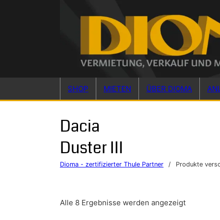
Skip to main content
Skip to footer
SHOP
MIETEN
ÜBER DIOMA
AN
Dacia
Duster III
Dioma - zertifizierter Thule Partner
/
Produkte versc
Alle 8 Ergebnisse werden angezeigt