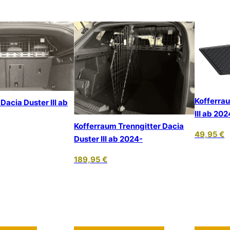
Kofferra
Dacia Duster III ab
III ab 202
Kofferraum Trenngitter Dacia
49,95
€
Duster III ab 2024-
189,95
€