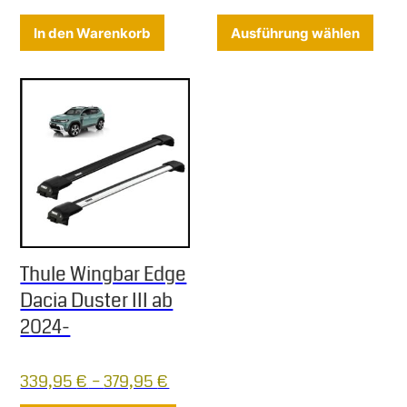
Diese
In den Warenkorb
Ausführung wählen
Thule Wingbar Edge
Dacia Duster III ab
2024-
339,95
€
–
379,95
€