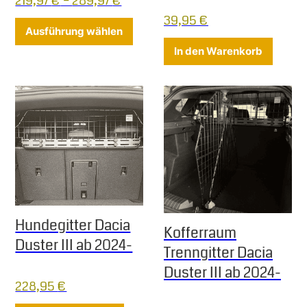
219,97
€
–
289,97
€
39,95
€
Dieses Produkt weist mehrere Varia
Ausführung wählen
In den Warenkorb
Hundegitter Dacia
Kofferraum
Duster III ab 2024-
Trenngitter Dacia
Duster III ab 2024-
228,95
€