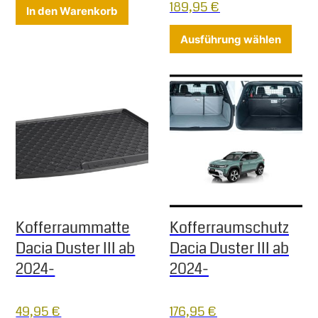
189,95
€
In den Warenkorb
Diese
Ausführung wählen
Kofferraummatte
Kofferraumschutz
Dacia Duster III ab
Dacia Duster III ab
2024-
2024-
49,95
€
176,95
€