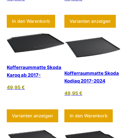
Dieses Pr
In den Warenkorb
Varianten anzeigen
Kofferraummatte Skoda
Kofferraummatte Skoda
Karoq ab 2017-
Kodiaq 2017-2024
49,95
€
49,95
€
Dieses Produkt weist mehrere Varia
Varianten anzeigen
In den Warenkorb