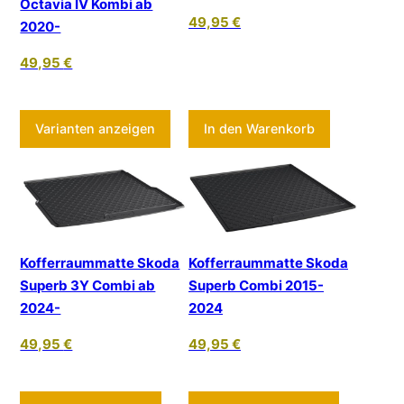
Octavia IV Kombi ab
49,95
€
2020-
49,95
€
Dieses Produkt weist mehrere Varia
Varianten anzeigen
In den Warenkorb
Kofferraummatte Skoda
Kofferraummatte Skoda
Superb 3Y Combi ab
Superb Combi 2015-
2024-
2024
49,95
€
49,95
€
Dieses Pr