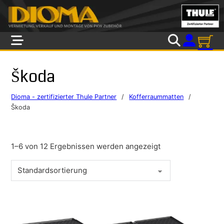
Skip to main content
Skip to footer
Škoda
Dioma - zertifizierter Thule Partner
/
Kofferraummatten
/
Škoda
1–6 von 12 Ergebnissen werden angezeigt