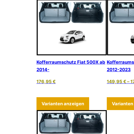
Kofferraumschutz Fiat 500X ab
Kofferraums
2014-
2012-2023
176,95
€
149,95
€
–
1
Dieses Produkt weist
Varianten anzeigen
Varianten