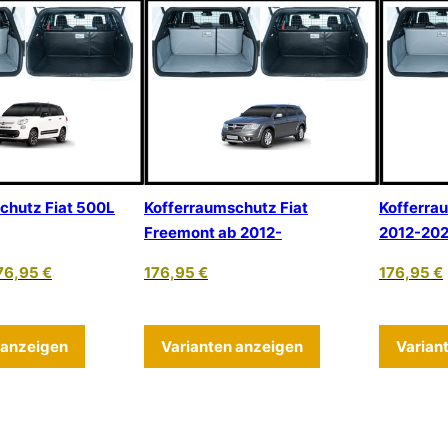
chutz Fiat 500L
Kofferraumschutz Fiat
Kofferra
Freemont ab 2012-
2012-20
76,95
€
176,95
€
176,95
€
 mehrere Varianten auf. Die Optionen können auf der Produkts
Dieses Produkt weist mehrere Varianten auf. Die 
Dieses Produkt we
 anzeigen
Varianten anzeigen
Varian