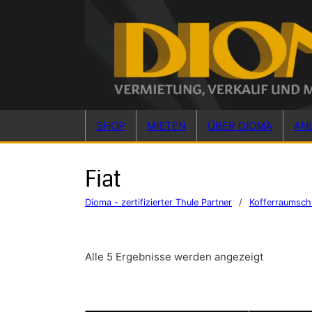
Skip to main content
Skip to footer
SHOP
MIETEN
ÜBER DIOMA
AN
Fiat
Dioma - zertifizierter Thule Partner
/
Kofferraumsch
Alle 5 Ergebnisse werden angezeigt