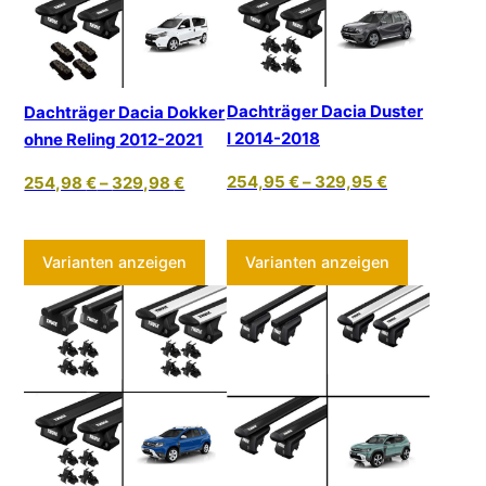
Dachträger Dacia Duster
Dachträger Dacia Dokker
I 2014-2018
ohne Reling 2012-2021
254,95
€
–
329,95
€
254,98
€
–
329,98
€
Dieses Produkt weist mehrere Varia
Dieses Pr
Varianten anzeigen
Varianten anzeigen