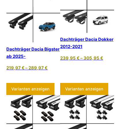
Dachträger Dacia Dokker
2012-2021
Dachträger Dacia Bigster
ab 2025-
239,95
€
–
305,95
€
219,97
€
–
289,97
€
Dieses Produkt weist mehrere Varia
Dieses Pr
Varianten anzeigen
Varianten anzeigen