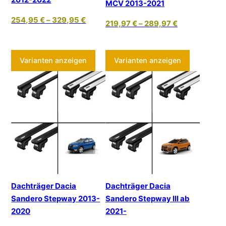
MCV 2013-2021
254,95
€
–
329,95
€
219,97
€
–
289,97
€
Dieses Produkt weist mehrere Varia
Dieses Pr
Varianten anzeigen
Varianten anzeigen
Dachträger Dacia
Dachträger Dacia
Sandero Stepway 2013-
Sandero Stepway III ab
2020
2021-