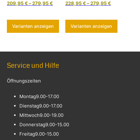
209,95
€
–
279,95
€
228,95
€
–
279,95
€
Dieses Produkt weist mehrere Varia
Dieses Pr
Varianten anzeigen
Varianten anzeigen
Service und Hilfe
Öffnungszeiten
Montag
9.00-17.00
Dienstag
9.00-17.00
Mittwoch
9.00-19.00
Donnerstag
9.00-15.00
Freitag
9.00-15.00