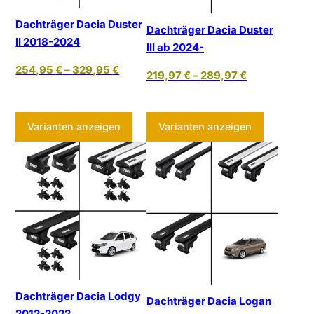
Dachträger Dacia Duster
Dachträger Dacia Duster
II 2018-2024
III ab 2024-
254,95
€
–
329,95
€
219,97
€
–
289,97
€
Dieses Produkt weist mehrere Varia
Dieses Pr
Varianten anzeigen
Varianten anzeigen
Dachträger Dacia Lodgy
Dachträger Dacia Logan
2012-2022