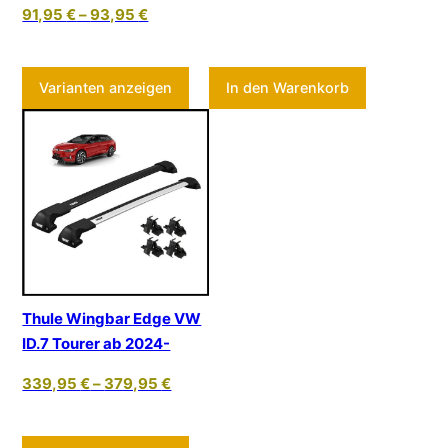
91,95
€
–
93,95
€
Dieses Produkt weist mehrere Varia
Varianten anzeigen
In den Warenkorb
Thule Wingbar Edge VW
ID.7 Tourer ab 2024-
339,95
€
–
379,95
€
Dieses Produkt weist mehrere Varia