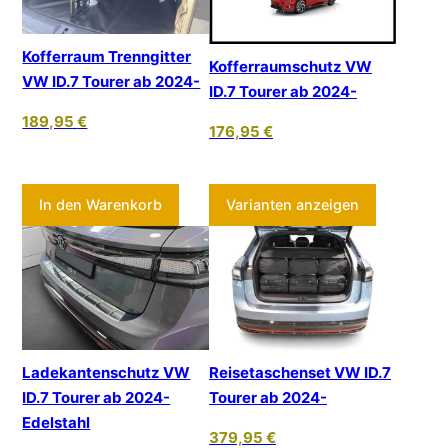
Kofferraum Trenngitter
Kofferraumschutz VW
VW ID.7 Tourer ab 2024-
ID.7 Tourer ab 2024-
189,95
€
176,95
€
Dieses Pr
In den Warenkorb
Varianten anzeigen
Ladekantenschutz VW
Reisetaschenset VW ID.7
ID.7 Tourer ab 2024-
Tourer ab 2024-
Edelstahl
379,95
€