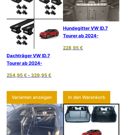
Hundegitter VW ID.7
Tourer ab 2024-
228,95
€
Dachträger VW ID.7
Tourer ab 2024-
254,95
€
–
329,95
€
Dieses Produkt weist mehrere Varia
Varianten anzeigen
In den Warenkorb