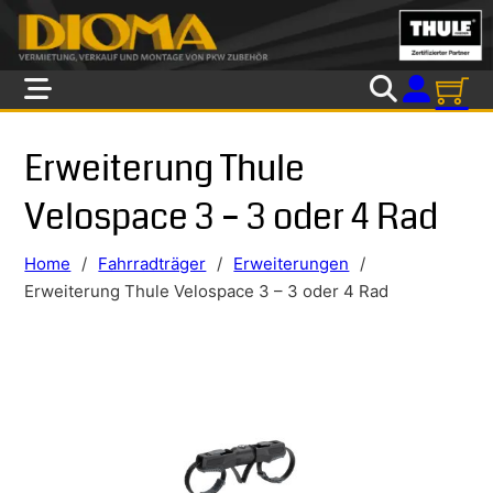
Skip to main content
Skip to footer
Erweiterung Thule
Velospace 3 – 3 oder 4 Rad
Home
/
Fahrradträger
/
Erweiterungen
/
Erweiterung Thule Velospace 3 – 3 oder 4 Rad