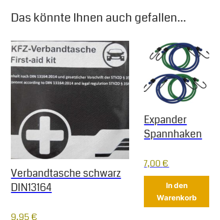
Das könnte Ihnen auch gefallen...
Expander
Spannhaken
7,00
€
Verbandtasche schwarz
DIN13164
In den
Warenkorb
9,95
€