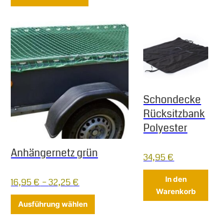
Schondecke
Rücksitzbank
Polyester
Anhängernetz grün
34,95
€
In den
16,95
€
–
32,25
€
Warenkorb
Dieses Produkt weist mehrere Varia
Ausführung wählen