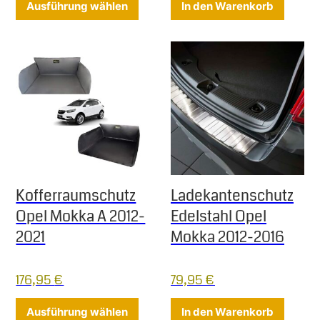
Ausführung wählen
In den Warenkorb
Kofferraumschutz
Ladekantenschutz
Opel Mokka A 2012-
Edelstahl Opel
2021
Mokka 2012-2016
176,95
€
79,95
€
Dieses Produkt weist mehrere Varia
Ausführung wählen
In den Warenkorb