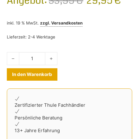
Ursprünglic
Aktu
Angebot:
33,95
€
29,95
€
inkl. 19 % MwSt.
zzgl.
Versandkosten
Lieferzeit:
2-4 Werktage
Gummimatten Opel Mokka 2012-2016 Menge
Alternative:
In den Warenkorb
Zertifizierter Thule Fachhändler
Persönliche Beratung
13+ Jahre Erfahrung