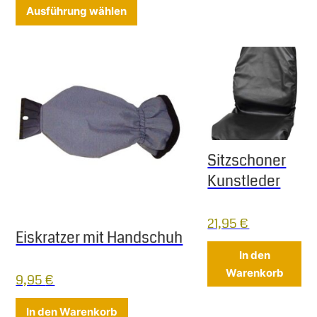
Dieses Produkt weist mehrere Varia
Ausführung wählen
Sitzschoner
Kunstleder
21,95
€
Eiskratzer mit Handschuh
In den
Warenkorb
9,95
€
In den Warenkorb