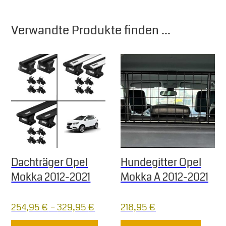
Verwandte Produkte finden ...
Dachträger Opel
Hundegitter Opel
Mokka 2012-2021
Mokka A 2012-2021
254,95
€
–
329,95
€
218,95
€
Dieses Produkt weist mehrere Varia