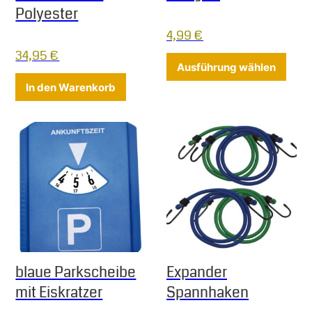
Polyester
4,99
€
34,95
€
Diese
Ausführung wählen
In den Warenkorb
blaue Parkscheibe
Expander
mit Eiskratzer
Spannhaken