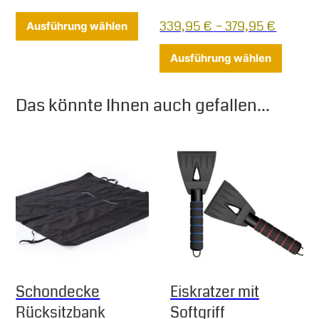
Dieses Produkt weist mehrere Varia
339,95
€
–
379,95
€
Ausführung wählen
Dieses 
Ausführung wählen
Das könnte Ihnen auch gefallen...
Schondecke
Eiskratzer mit
Rücksitzbank
Softgriff