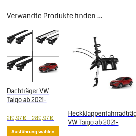
Verwandte Produkte finden ...
Dachträger VW
Taigo ab 2021-
Heckklappenfahrradträ
219,97
€
–
289,97
€
VW Taigo ab 2021-
Dieses Produkt weist mehrere Varia
Ausführung wählen