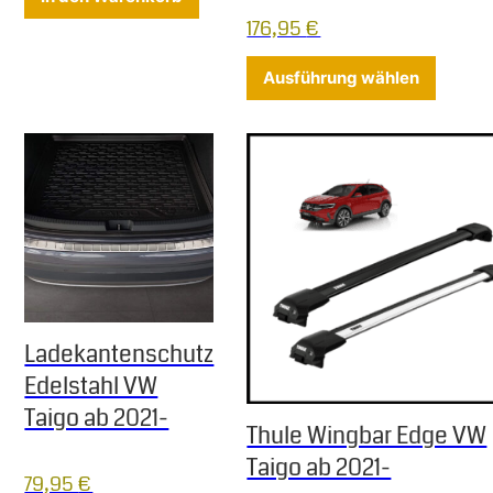
176,95
€
Dieses 
Ausführung wählen
Ladekantenschutz
Edelstahl VW
Taigo ab 2021-
Thule Wingbar Edge VW
Taigo ab 2021-
79,95
€