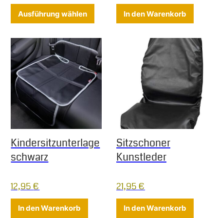
Dieses Produkt weist mehrere Varia
Ausführung wählen
In den Warenkorb
Kindersitzunterlage
Sitzschoner
schwarz
Kunstleder
12,95
€
21,95
€
In den Warenkorb
In den Warenkorb