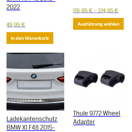
2022
176,95
€
–
374,95
€
Die
49,95
€
Ausführung wählen
In den Warenkorb
Thule 9772 Wheel
Ladekantenschutz
Adapter
BMW X1 F48 2015-