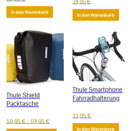
34,95
€
In den Warenkorb
In den Warenkorb
Thule Smartphone
Thule Shield
Fahrradhalterung
Packtasche
33,95
€
59,95
€
–
174,95
€
In den Warenkorb