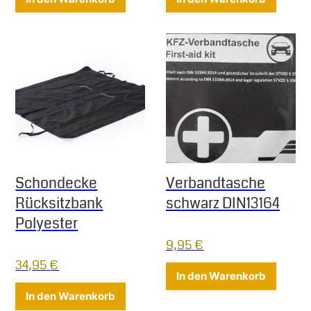
Schondecke
Verbandtasche
Rücksitzbank
schwarz DIN13164
Polyester
9,95
€
34,95
€
In den Warenkorb
In den Warenkorb