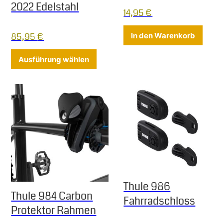
2022 Edelstahl
14,95
€
85,95
€
In den Warenkorb
Dieses Produkt weist mehrere Varia
Ausführung wählen
Thule 986
Thule 984 Carbon
Fahrradschloss
Protektor Rahmen