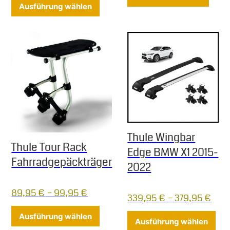
Dieses Produkt weist mehrere Varia
Ausführung wählen
Thule Wingbar
Thule Tour Rack
Edge BMW X1 2015-
Fahrradgepäckträger
2022
89,95
€
–
99,95
€
339,95
€
–
379,95
€
Dieses Produkt weist mehrere Varia
Ausführung wählen
Die
Ausführung wählen