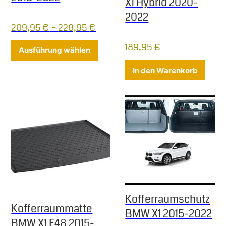
X1 Hybrid 2020-
2022
209,95
€
–
228,95
€
189,95
€
Dieses Produkt weist mehrere Varia
Ausführung wählen
In den Warenkorb
Kofferraumschutz
Kofferraummatte
BMW X1 2015-2022
BMW X1 F48 2015-