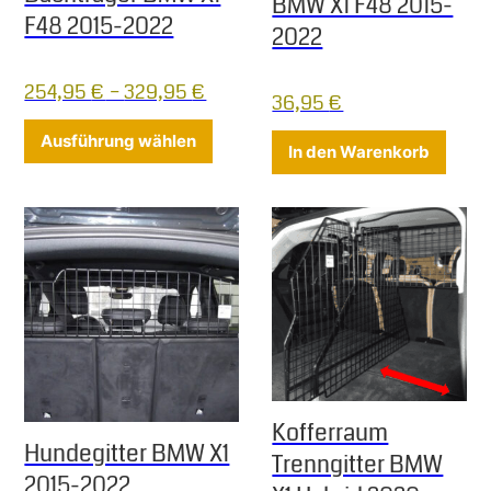
BMW X1 F48 2015-
F48 2015-2022
2022
254,95
€
–
329,95
€
36,95
€
Dieses Produkt weist mehrere Varia
Ausführung wählen
In den Warenkorb
Kofferraum
Hundegitter BMW X1
Trenngitter BMW
2015-2022