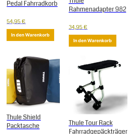
Thule
Pedal Fahrradkorb
Rahmenadapter 982
54,95
€
34,95
€
In den Warenkorb
In den Warenkorb
Thule Shield
Thule Tour Rack
Packtasche
Fahrradgepäckträger