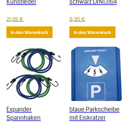
Kunstleder
schwarz DIN13164
21,95
€
9,95
€
In den Warenkorb
In den Warenkorb
Expander
blaue Parkscheibe
Spannhaken
mit Eiskratzer