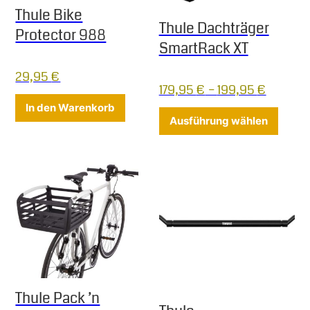
Thule Bike
Thule Dachträger
Protector 988
SmartRack XT
29,95
€
179,95
€
–
199,95
€
In den Warenkorb
Dieses
Ausführung wählen
Thule Pack ’n