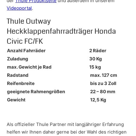
der
Thule Produktseite
und außerdem in unserem
Videoportal
.
Thule Outway
Heckklappenfahrradträger Honda
Civic FC/FK
Anzahl Fahrräder
2 Räder
Zuladung
30 Kg
max. Gewicht je Rad
15 kg
Radstand
max. 127 cm
Reifenbreite
bis zu 3 Zoll
geeignete Rahmengrößen
22 – 80 mm
Gewicht
12,5 Kg
Als offizieller Thule Partner mit langjähriger Erfahrung
helfen wir Ihnen daher gerne bei der Wahl des richtigen