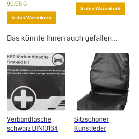
Ursprünglicher Preis war: 119,95 €
Aktueller Preis ist: 99,95 €.
99,95
€
In den Warenkorb
In den Warenkorb
Das könnte Ihnen auch gefallen...
Verbandtasche
Sitzschoner
schwarz DIN13164
Kunstleder