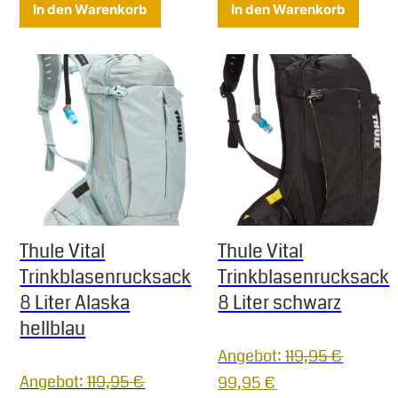
In den Warenkorb
In den Warenkorb
Thule Vital
Thule Vital
Trinkblasenrucksack
Trinkblasenrucksack
8 Liter Alaska
8 Liter schwarz
hellblau
Angebot:
119,95
€
Angebot:
119,95
€
Ursprünglicher Preis war:
Aktueller Preis is
99,95
€