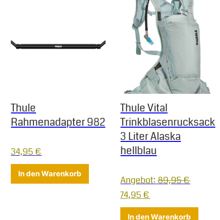
Thule
Thule Vital
Rahmenadapter 982
Trinkblasenrucksack
3 Liter Alaska
hellblau
34,95
€
In den Warenkorb
Angebot:
89,95
€
Ursprünglicher Preis war
Aktueller Preis ist
74,95
€
In den Warenkorb