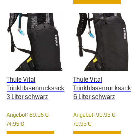
Thule Vital
Thule Vital
Trinkblasenrucksack
Trinkblasenrucksack
3 Liter schwarz
6 Liter schwarz
Angebot:
89,95
€
Angebot:
99,95
€
Ursprünglicher Preis war: 89,95 €
Aktueller Preis ist: 74,95 €.
Ursprünglicher Preis war
Aktueller Preis ist
74,95
€
79,95
€