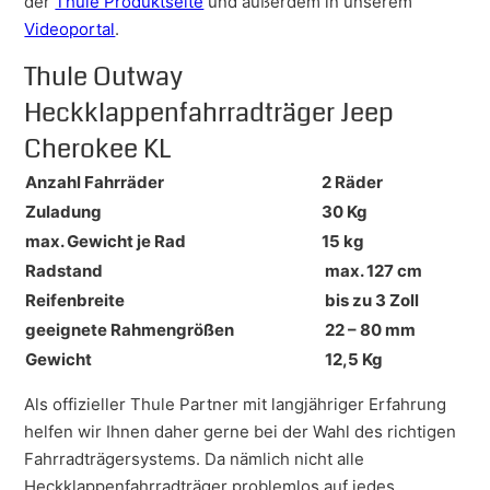
der
Thule Produktseite
und außerdem in unserem
Videoportal
.
Thule Outway
Heckklappenfahrradträger Jeep
Cherokee KL
Anzahl Fahrräder
2 Räder
Zuladung
30 Kg
max. Gewicht je Rad
15 kg
Radstand
max. 127 cm
Reifenbreite
bis zu 3 Zoll
geeignete Rahmengrößen
22 – 80 mm
Gewicht
12,5 Kg
Als offizieller Thule Partner mit langjähriger Erfahrung
helfen wir Ihnen daher gerne bei der Wahl des richtigen
Fahrradträgersystems. Da nämlich nicht alle
Heckklappenfahrradträger problemlos auf jedes