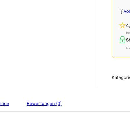
Vo
4
be
S
si
Kategori
ation
Bewertungen (0)