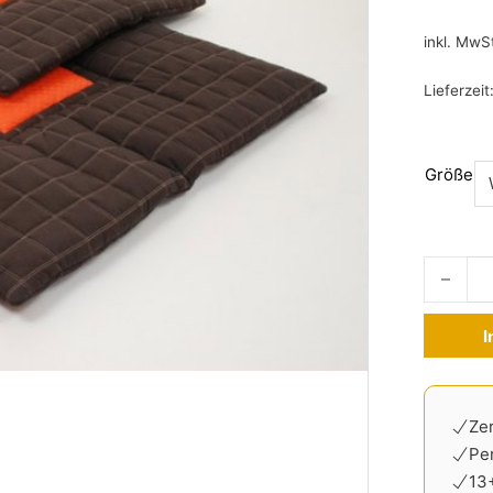
inkl. MwS
Lieferzeit
Größe
Hundede
I
Alternati
Zer
Pe
13