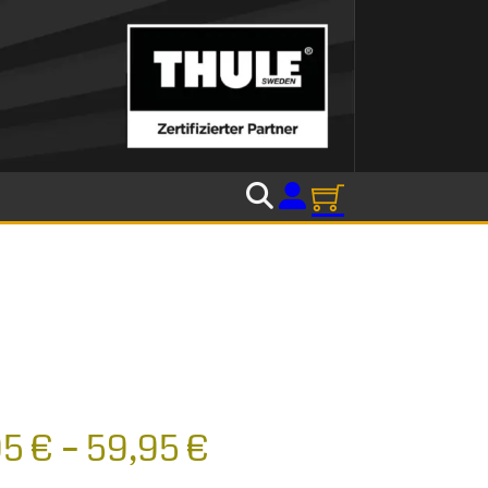
95
€
–
59,95
€