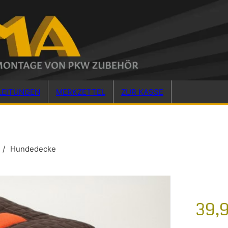
LEITUNGEN
MERKZETTEL
ZUR KASSE
/
Hundedecke
39,