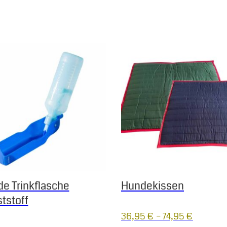
 Die Optionen können auf der Produktseite gewählt werden
Dieses Produkt weist mehrere
e Trinkflasche
Hundekissen
tstoff
36,95
€
–
74,95
€