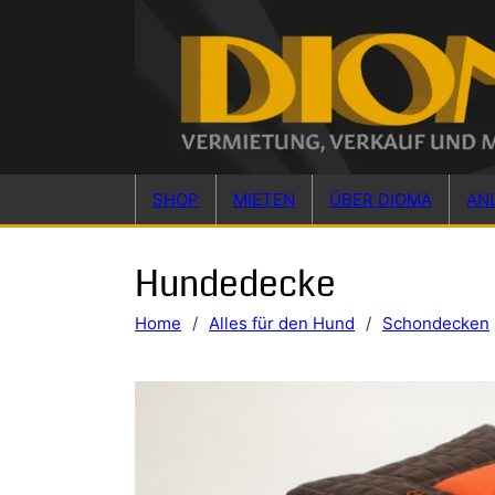
Skip to main content
Skip to footer
SHOP
MIETEN
ÜBER DIOMA
AN
Hundedecke
Home
/
Alles für den Hund
/
Schondecken