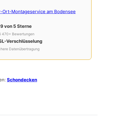
r-Ort-Montageservice am Bodensee
,9 von 5 Sterne
i 470+ Bewertungen
SL-Verschlüsselung
chere Datenübertragung
en:
Schondecken