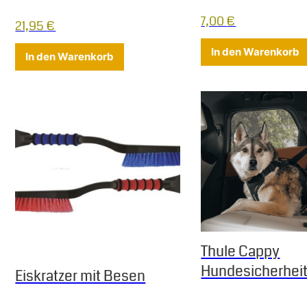
7,00
€
21,95
€
In den Warenkorb
In den Warenkorb
Thule Cappy
Hundesicherheit
Eiskratzer mit Besen