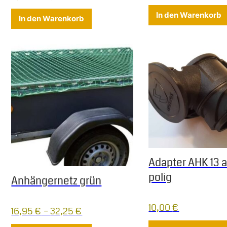
Dieses Produkt weist mehrere Varian
In den Warenkorb
In den Warenkorb
Adapter AHK 13 a
polig
Anhängernetz grün
10,00
€
16,95
€
–
32,25
€