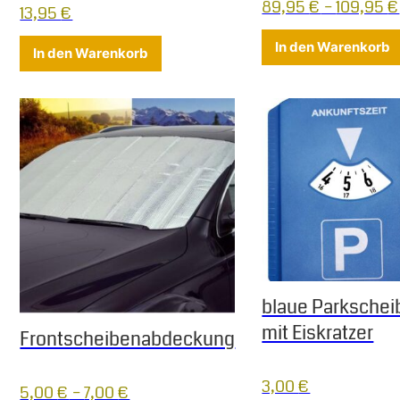
89,95
€
–
109,95
€
13,95
€
Dieses Produkt weist mehrere Varian
In den Warenkorb
In den Warenkorb
blaue Parkschei
mit Eiskratzer
Frontscheibenabdeckung
3,00
€
5,00
€
–
7,00
€