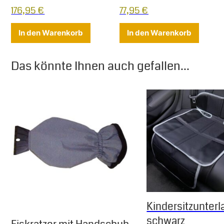
176,95
€
77,95
€
Dieses Produkt weist mehrere Varian
In den Warenkorb
In den Warenkorb
Das könnte Ihnen auch gefallen...
Kindersitzunterl
schwarz