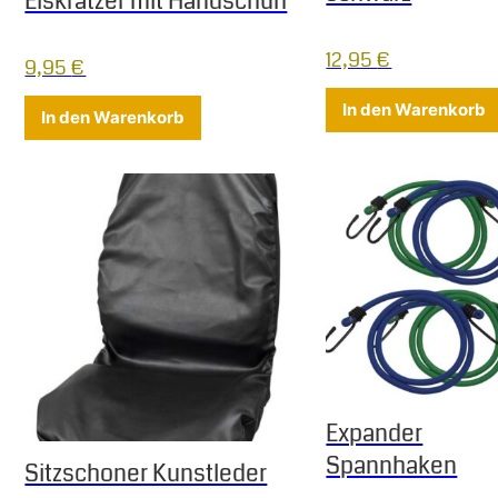
Eiskratzer mit Handschuh
12,95
€
9,95
€
In den Warenkorb
In den Warenkorb
Expander
Spannhaken
Sitzschoner Kunstleder