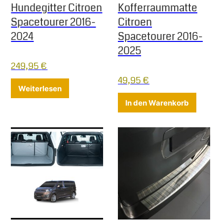
Hundegitter Citroen
Kofferraummatte
Spacetourer 2016-
Citroen
2024
Spacetourer 2016-
2025
249,95
€
49,95
€
Weiterlesen
In den Warenkorb