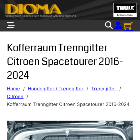
Skip to main content
Skip to footer
Kofferraum Trenngitter
Citroen Spacetourer 2016-
2024
Home
/
Hundegitter / Trenngitter
/
Trenngitter
/
Citroen
/
Kofferraum Trenngitter Citroen Spacetourer 2016-2024