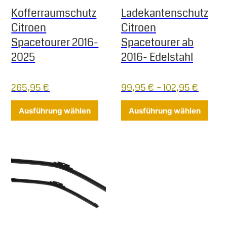
Kofferraumschutz
Ladekantenschutz
Citroen
Citroen
Spacetourer 2016-
Spacetourer ab
2025
2016- Edelstahl
265,95
€
99,95
€
–
102,95
€
Dieses Produkt weist mehrere Varia
Diese
Ausführung wählen
Ausführung wählen