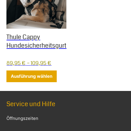
Thule Cappy
Hundesicherheitsgurt
89,95
€
–
109,95
€
Dieses Produkt weist mehrere Varia
Ausführung wählen
Service und Hilfe
Öffnungszeiten