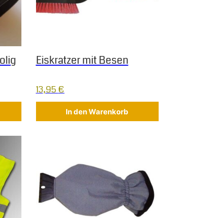
olig
Eiskratzer mit Besen
13,95
€
In den Warenkorb
f der Produktseite gewählt werden
 Varianten auf. Die Optionen können auf der Produktseite gew