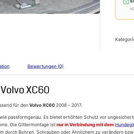
S
si
Kategori
ation
Bewertungen (0)
r Volvo XC60
assend für den
Volvo XC60
2008 – 2017.
owie passformgenau. Es bietet erhöhten Schutz vor ungesichert
ume. Die Gittermontage ist
nur in Verbindung mit dem
Hundegit
aum durch Bohren, Schrauben oder Ähnlichem zu verändern bzw