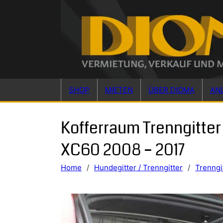
Skip to main content
Skip to footer
SHOP
MIETEN
ÜBER DIOMA
AN
Kofferraum Trenngitter
XC60 2008 – 2017
Home
/
Hundegitter / Trenngitter
/
Trenngi