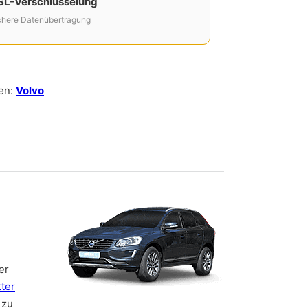
SL-Verschlüsselung
chere Datenübertragung
en:
Volvo
er
ter
 zu