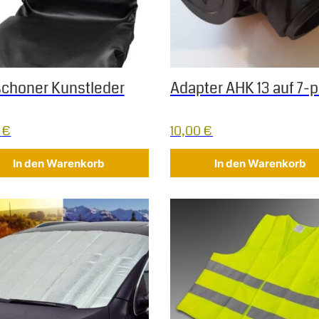
schoner Kunstleder
Adapter AHK 13 auf 7-p
5
€
10,00
€
In den Warenkorb
In den Warenkorb
 Die Optionen können auf der Produktseite gewählt werden
s Produkt weist mehrere Varianten auf. Die Optionen können au
Dieses Produkt weist mehrere