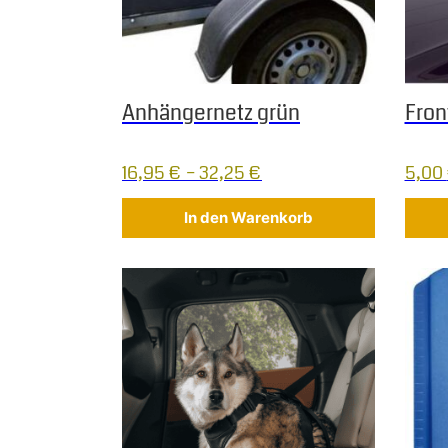
Anhängernetz grün
Fro
16,95
€
–
32,25
€
5,00
In den Warenkorb
Dieses Produkt weist mehrere Varianten auf.