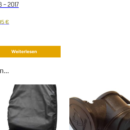
 – 2017
95
€
Weiterlesen
...