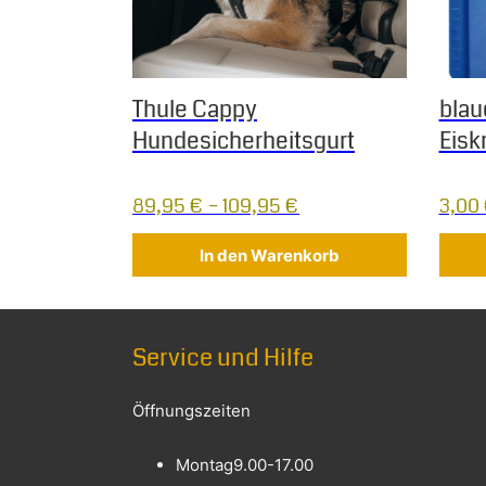
Thule Cappy
blau
Hundesicherheitsgurt
Eisk
89,95
€
–
109,95
€
3,00
In den Warenkorb
Service und Hilfe
Öffnungszeiten
Montag
9.00-17.00