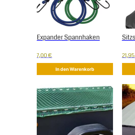
Expander Spannhaken
Sitz
7,00
€
21,9
In den Warenkorb
Dieses Produkt weist mehrere Varianten auf.
Diese