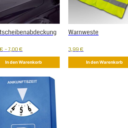
ntscheibenabdeckung
Warnweste
€
–
7,00
€
3,99
€
In den Warenkorb
In den Warenkorb
 Die Optionen können auf der Produktseite gewählt werden