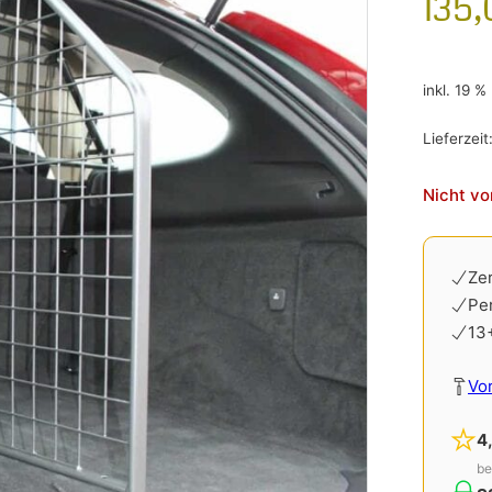
135
inkl. 19 
Lieferzeit
Nicht vo
Zer
Pe
13
Vo
4
be