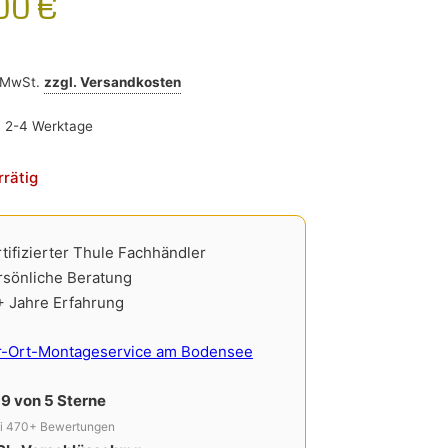
,00
€
% MwSt.
zzgl.
Versandkosten
:
2-4 Werktage
rrätig
tifizierter Thule Fachhändler
rsönliche Beratung
+ Jahre Erfahrung
r-Ort-Montageservice am Bodensee
,9 von 5 Sterne
i 470+ Bewertungen