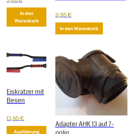
In den
9,95
€
Warenkorb
In den Warenkorb
Eiskratzer mit
Besen
13,95
€
Adapter AHK 13 auf 7-
Dieses Produkt weist mehrere Varianten 
polig
Ausführung