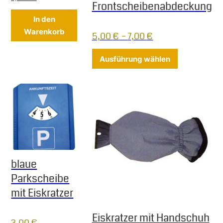
Frontscheibenabdeckung
In den
Warenkorb
5,00
€
–
7,00
€
Dieses Produ
Ausführung wählen
blaue
Parkscheibe
mit Eiskratzer
Eiskratzer mit Handschuh
3,00
€