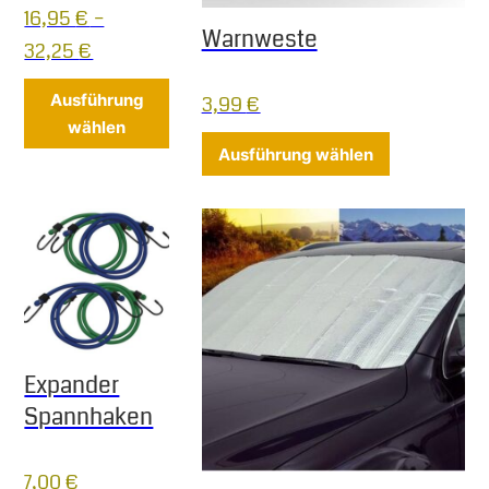
16,95
€
–
Warnweste
32,25
€
Dieses Produkt weist mehrere Varianten 
Ausführung
3,99
€
wählen
Dieses Produ
Ausführung wählen
Expander
Spannhaken
7,00
€