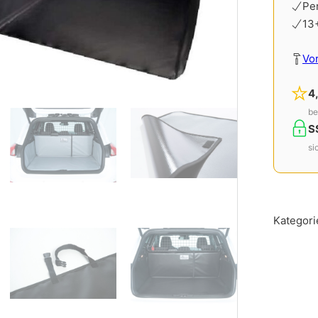
Pe
13
Vo
4
be
S
si
Kategori