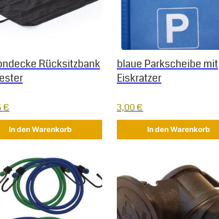
ndecke Rücksitzbank
blaue Parkscheibe mit
ester
Eiskratzer
5
€
3,00
€
In den Warenkorb
In den Warenkorb
 Die Optionen können auf der Produktseite gewählt werden