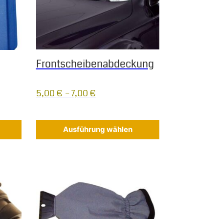
Frontscheibenabdeckung
5,00
€
–
7,00
€
Ausführung wählen