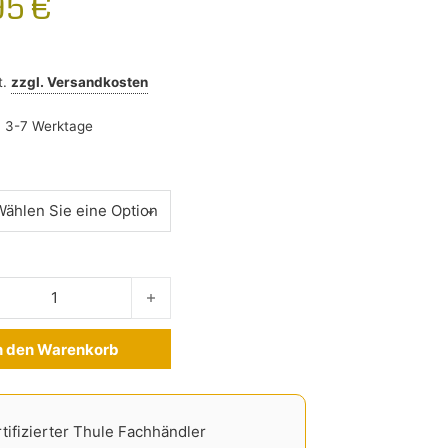
95
€
t.
zzgl.
Versandkosten
:
3-7 Werktage
aumschutz Kia Ceed SW 2012-2018 Menge
n den Warenkorb
ve:
tifizierter Thule Fachhändler