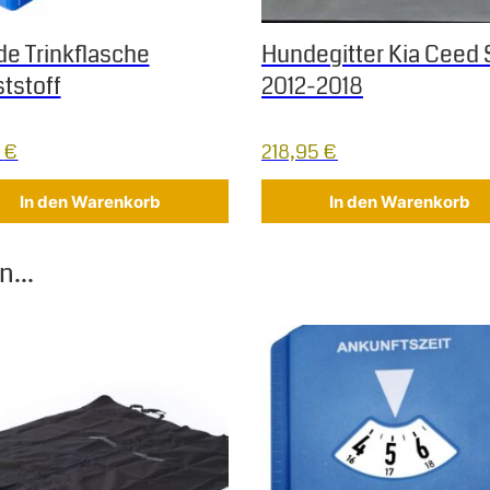
e Trinkflasche
Hundegitter Kia Ceed
tstoff
2012-2018
5
€
218,95
€
In den Warenkorb
In den Warenkorb
...
 Die Optionen können auf der Produktseite gewählt werden