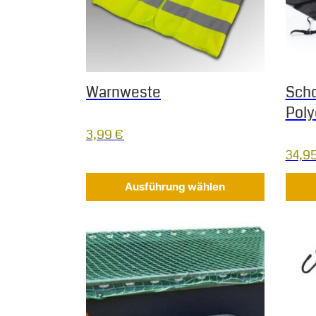
Warnweste
Scho
Poly
3,99
€
34,9
Ausführung wählen
Dieses Produkt weist mehrere Varianten auf.