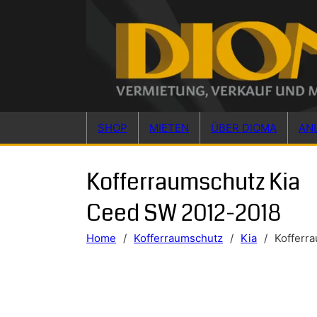
Skip to main content
Skip to footer
SHOP
MIETEN
ÜBER DIOMA
AN
Kofferraumschutz Kia
Ceed SW 2012-2018
Home
/
Kofferraumschutz
/
Kia
/
Kofferr