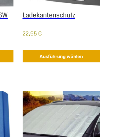
 SW
Ladekantenschutz
22,95
€
Ausführung wählen
Dieses Produkt weist mehrere Varianten auf. Die Op