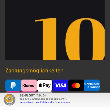
Zahlungsmöglichkeiten
SEHR GUT
(4.9 / 5)
aus
479
Bewertungen bei: google.com ⓘ
Informationen zur Echtheit der Bewertungen
Versand mit