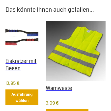
Das könnte Ihnen auch gefallen...
Eiskratzer mit
Besen
13,95
€
Warnweste
Dieses Produkt weist mehrere Varianten 
Ausführung
wählen
3,99
€