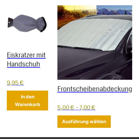
Eiskratzer mit
Handschuh
9,95
€
Frontscheibenabdeckung
In den
Warenkorb
5,00
€
–
7,00
€
Dieses Produ
Ausführung wählen