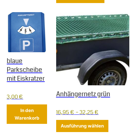
blaue
Parkscheibe
mit Eiskratzer
Anhängernetz grün
3,00
€
In den
16,95
€
–
32,25
€
Warenkorb
Dieses Produ
Ausführung wählen