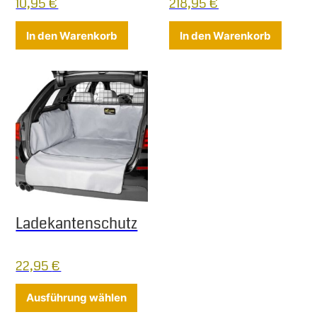
10,95
€
218,95
€
In den Warenkorb
In den Warenkorb
Ladekantenschutz
22,95
€
Dieses Produkt weist mehrere Varia
Ausführung wählen