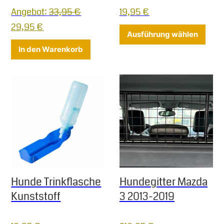
Angebot:
33,95
€
19,95
€
Ursprünglicher Preis war: 33,95 €
Aktueller Preis ist: 29,95 €.
29,95
€
Diese
Ausführung wählen
In den Warenkorb
Hunde Trinkflasche
Hundegitter Mazda
Kunststoff
3 2013-2019