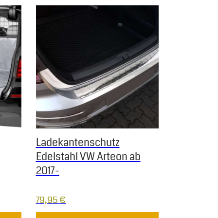
 Varianten auf. Die Optionen können auf der Produktseite gew
Ladekantenschutz
Edelstahl VW Arteon ab
2017-
79,95
€