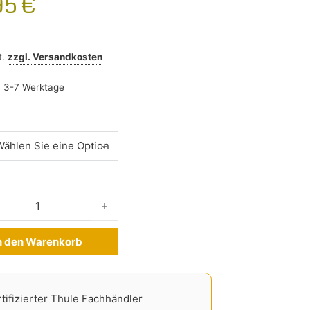
95
€
t.
zzgl.
Versandkosten
:
3-7 Werktage
umschutz VW Arteon ab 2017- Menge
n den Warenkorb
ve:
tifizierter Thule Fachhändler