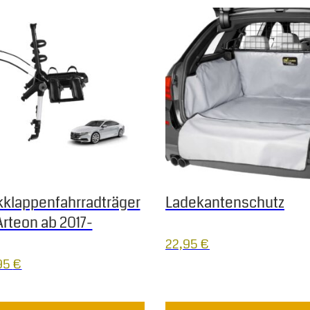
 Die Optionen können auf der Produktseite gewählt werden
Dieses Produkt weist mehrere
klappenfahrradträger
Ladekantenschutz
rteon ab 2017-
22,95
€
95
€