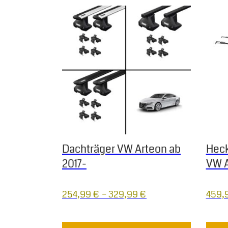
Dieses Produkt weist mehrere Varianten auf.
Dachträger VW Arteon ab
Heck
2017-
VW A
254,99
€
–
329,99
€
459,