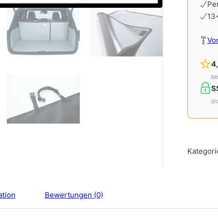
Pe
13
Vo
4
be
S
si
Kategori
ation
Bewertungen (0)