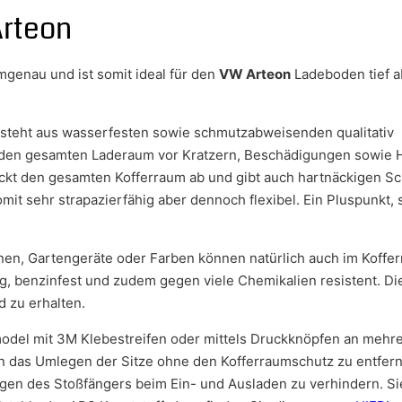
Arteon
mgenau und ist somit ideal für den
VW Arteon
Ladeboden tief a
esteht aus wasserfesten sowie schmutzabweisenden qualitativ
 den gesamten Laderaum vor Kratzern, Beschädigungen sowie 
ckt den gesamten Kofferraum ab und gibt auch hartnäckigen 
mit sehr strapazierfähig aber dennoch flexibel. Ein Pluspunkt, s
hinen, Gartengeräte oder Farben können natürlich auch im Koff
g, benzinfest und zudem gegen viele Chemikalien resistent. Di
 zu erhalten.
del mit 3M Klebestreifen oder mittels Druckknöpfen an mehre
 das Umlegen der Sitze ohne den Kofferraumschutz zu entferne
en des Stoßfängers beim Ein- und Ausladen zu verhindern. S