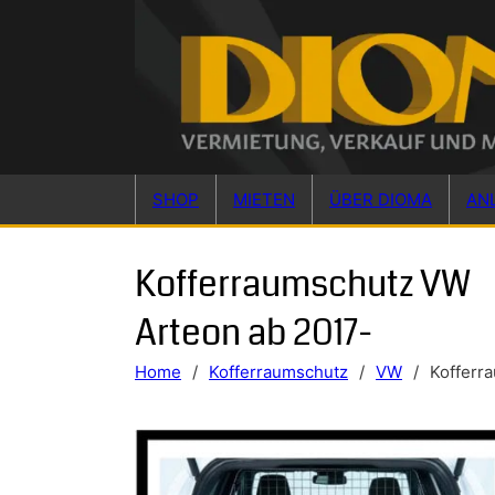
Skip to main content
Skip to footer
SHOP
MIETEN
ÜBER DIOMA
AN
Kofferraumschutz VW
Arteon ab 2017-
Home
/
Kofferraumschutz
/
VW
/
Kofferr