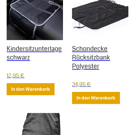
Kindersitzunterlage
Schondecke
schwarz
Rücksitzbank
Polyester
12,95
€
34,95
€
In den Warenkorb
In den Warenkorb