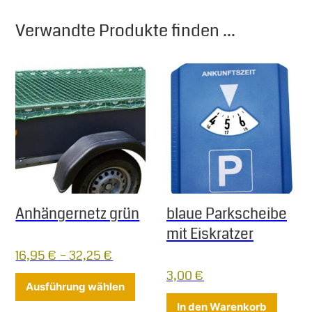
Verwandte Produkte finden ...
Anhängernetz grün
blaue Parkscheibe
mit Eiskratzer
16,95
€
–
32,25
€
3,00
€
Dieses Produkt weist mehrere Varia
Ausführung wählen
In den Warenkorb