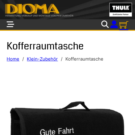
Skip to main content
Skip to footer
Kofferraumtasche
Home
/
Klein-Zubehör
/
Kofferraumtasche