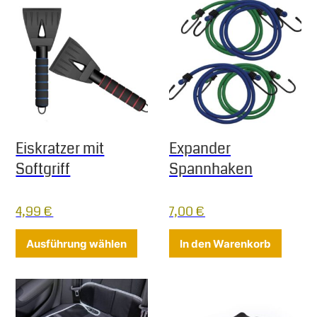
Eiskratzer mit
Expander
Softgriff
Spannhaken
4,99
€
7,00
€
Dieses Produkt weist mehrere Varia
Ausführung wählen
In den Warenkorb