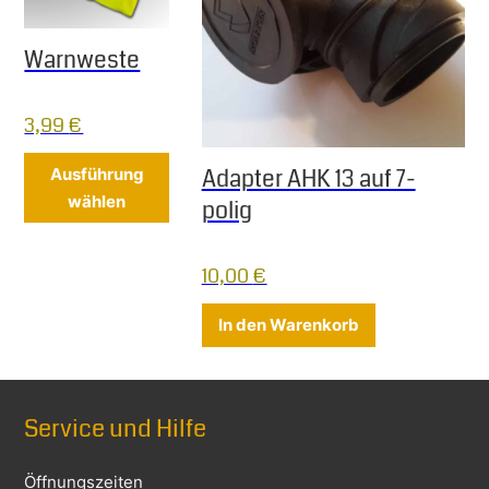
Warnweste
3,99
€
Dieses Produkt weist mehrere Varianten 
Adapter AHK 13 auf 7-
Ausführung
wählen
polig
10,00
€
In den Warenkorb
Service und Hilfe
Öffnungszeiten