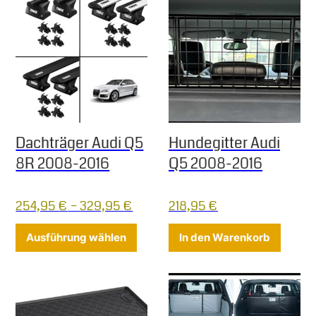
Dachträger Audi Q5
Hundegitter Audi
8R 2008-2016
Q5 2008-2016
254,95
€
–
329,95
€
218,95
€
Dieses Produkt weist mehrere Varia
Ausführung wählen
In den Warenkorb