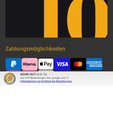
Zahlungsmöglichkeiten
SEHR GUT
(4.9 / 5)
aus
479
Bewertungen bei: google.com ⓘ
Informationen zur Echtheit der Bewertungen
Versand mit