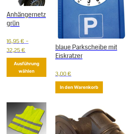
Anhängernetz
grün
16,95
€
–
blaue Parkscheibe mit
32,25
€
Eiskratzer
Dieses Produkt weist mehrere Varianten 
Ausführung
wählen
3,00
€
In den Warenkorb