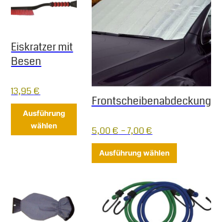
Eiskratzer mit
Besen
13,95
€
Frontscheibenabdeckung
Dieses Produkt weist mehrere Varianten 
Ausführung
wählen
5,00
€
–
7,00
€
Dieses Produ
Ausführung wählen