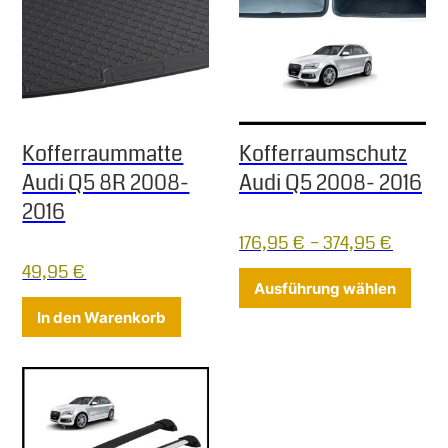
Kofferraummatte
Kofferraumschutz
Audi Q5 8R 2008-
Audi Q5 2008- 2016
2016
176,95
€
–
374,95
€
49,95
€
Diese
Ausführung wählen
In den Warenkorb