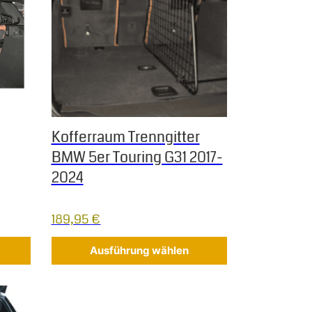
Kofferraum Trenngitter
BMW 5er Touring G31 2017-
2024
189,95
€
Ausführung wählen
f der Produktseite gewählt werden
Dieses Produkt weist mehrere Varianten auf. Die Op