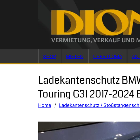
Skip to main content
Skip to footer
SHOP
MIETEN
ÜBER DIOMA
AN
Ladekantenschutz BM
Touring G31 2017-2024 
Home
/
Ladekantenschutz / Stoßstangensch