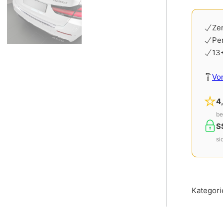
Alternati
Zer
Pe
13
Vo
4
be
S
si
Kategori