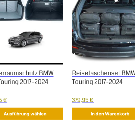
ferraumschutz BMW
Reisetaschenset BMW
Touring 2017-2024
Touring 2017-2024
95
€
379,95
€
Ausführung wählen
In den Warenkorb
 Die Optionen können auf der Produktseite gewählt werden