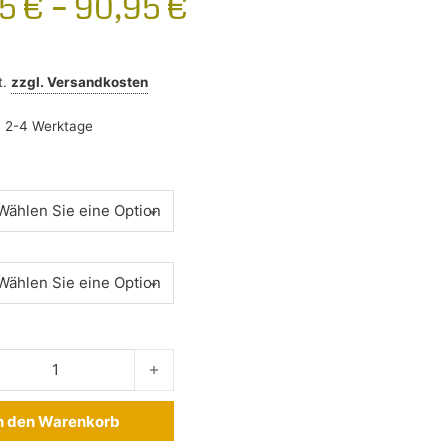
95
€
–
90,95
€
t.
zzgl.
Versandkosten
:
2-4 Werktage
enschutz BMW 5er Touring G31 2017-2024 Edelstahl Menge
n den Warenkorb