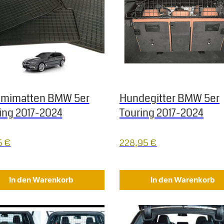
mimatten BMW 5er
Hundegitter BMW 5er
ing 2017-2024
Touring 2017-2024
5
€
228,95
€
In den Warenkorb
In den Warenkorb
s Produkt weist mehrere Varianten auf. Die Optionen können au