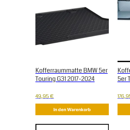
Kofferraummatte BMW 5er
Kof
Touring G31 2017-2024
5er 
49,95
€
176,
In den Warenkorb
Dieses Produkt weist mehrere Varianten auf.