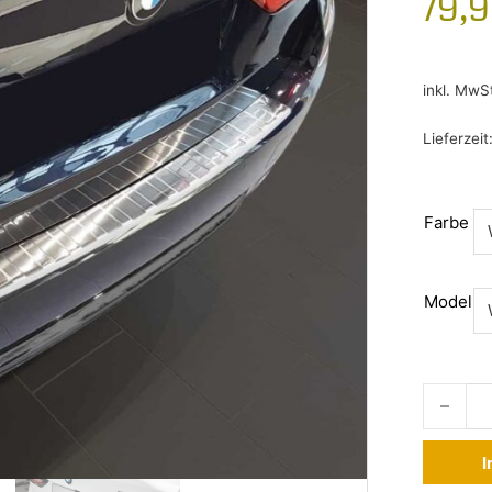
79,
inkl. MwS
Lieferzeit
Farbe
Model
Ladekant
I