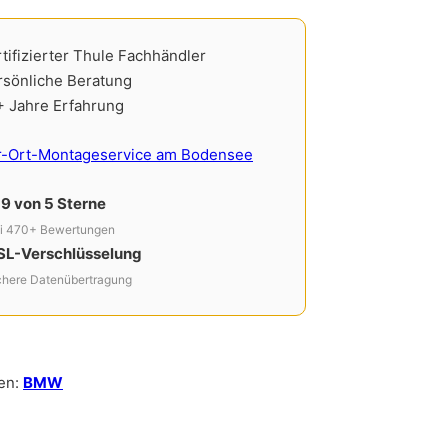
ve:
tifizierter Thule Fachhändler
rsönliche Beratung
+ Jahre Erfahrung
r-Ort-Montageservice am Bodensee
,9 von 5 Sterne
i 470+ Bewertungen
SL-Verschlüsselung
chere Datenübertragung
en:
BMW