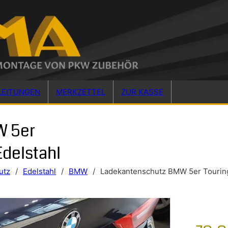
LEITUNGEN
MERKZETTEL
ZUR KASSE
W 5er
Edelstahl
utz
/
Edelstahl
/
BMW
/
Ladekantenschutz BMW 5er Touring