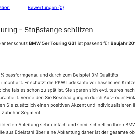
ation
Bewertungen (0)
uring – Stoßstange schützen
dekantenschutz
BMW 5er Touring G31
ist passend für
Baujahr 20
 % passformgenau und durch zum Beispiel 3M Qualitäts –
r montiert. Er schützt die PKW Ladekante vor hässlichen Kratz
he fals es schon zu spät ist. Sie sparen sich evtl. teures nac
 garantiert. Vermeiden Sie Beschädigungen durch Aus- oder Ei
zen Sie zusätzlich einen positiven Akzent und individualisiere
m Zubehör Segment.
bilderten Anleitung sehr einfach und somit schnell an Ihren B
le aus Edelstahl über eine Abkantung daher ist der gesamte ob