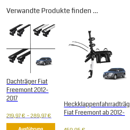
Verwandte Produkte finden ...
Dachträger Fiat
Freemont 2012-
2017
Heckklappenfahrradträg
Fiat Freemont ab 2012-
219,97
€
–
289,97
€
Dieses Produkt weist mehrere Varia
Ausführung