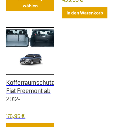
459,95
€
wählen
In den Warenkorb
Kofferraumschutz
Fiat Freemont ab
2012-
176,95
€
Dieses Produkt weist mehrere Varia