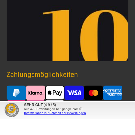
Zahlungsmöglichkeiten
SEHR GUT
(4.9 / 5)
aus
479
Bewertungen bei: google.com ⓘ
Informationen zur Echtheit der Bewertungen
Versand mit