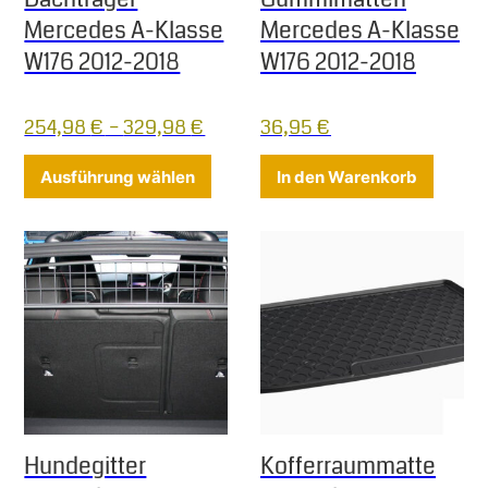
Mercedes A-Klasse
Mercedes A-Klasse
W176 2012-2018
W176 2012-2018
254,98
€
–
329,98
€
36,95
€
Dieses Produkt weist mehrere Varia
Ausführung wählen
In den Warenkorb
Hundegitter
Kofferraummatte