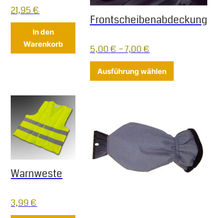
21,95
€
Frontscheibenabdeckung
In den
Warenkorb
5,00
€
–
7,00
€
Dieses Produ
Ausführung wählen
Warnweste
3,99
€