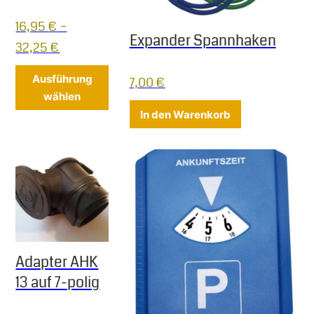
16,95
€
–
Expander Spannhaken
32,25
€
Dieses Produkt weist mehrere Varianten 
Ausführung
7,00
€
wählen
In den Warenkorb
Adapter AHK
13 auf 7-polig