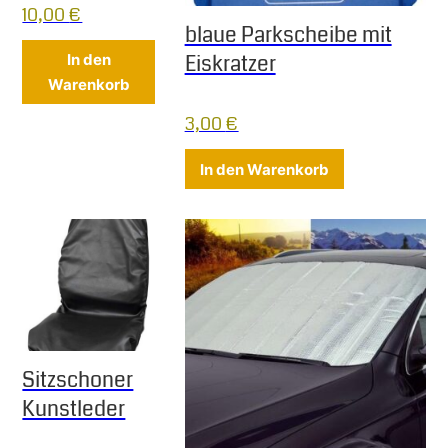
10,00
€
blaue Parkscheibe mit
Eiskratzer
In den
Warenkorb
3,00
€
In den Warenkorb
Sitzschoner
Kunstleder