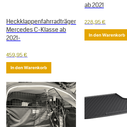
ab 2021
Heckklappenfahrradträger
228,95
€
Mercedes C-Klasse ab
In den Warenkorb
2021-
459,95
€
In den Warenkorb