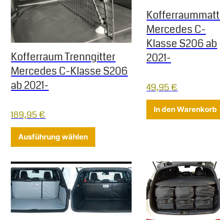
Kofferraummat
Mercedes C-
Klasse S206 ab
Kofferraum Trenngitter
2021-
Mercedes C-Klasse S206
ab 2021-
49,95
€
In den Warenkorb
189,95
€
Dieses Produkt weist mehrere Varia
Ausführung wählen