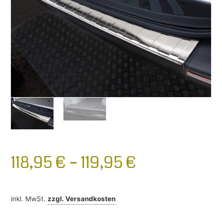
118,95
€
–
119,95
€
inkl. MwSt.
zzgl.
Versandkosten