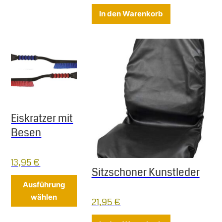
In den Warenkorb
Eiskratzer mit
Besen
13,95
€
Sitzschoner Kunstleder
Dieses Produkt weist mehrere Varianten 
Ausführung
wählen
21,95
€