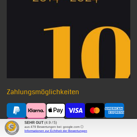
Zahlungsmöglichkeiten
SEHR GUT
(4.9 / 5)
aus
479
Bewertungen bei: google.com ⓘ
Informationen zur Echtheit der Bewertungen
Versand mit