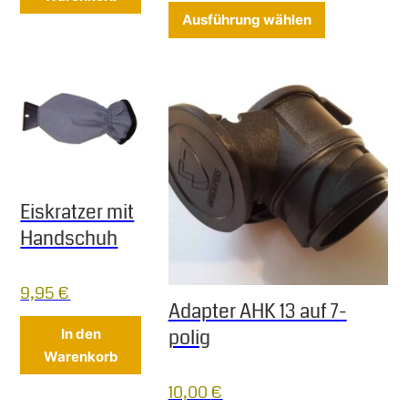
Dieses Produ
Ausführung wählen
Eiskratzer mit
Handschuh
9,95
€
Adapter AHK 13 auf 7-
polig
In den
Warenkorb
10,00
€