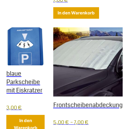
In den Warenkorb
blaue
Parkscheibe
mit Eiskratzer
Frontscheibenabdeckung
3,00
€
In den
5,00
€
–
7,00
€
Warenkorb