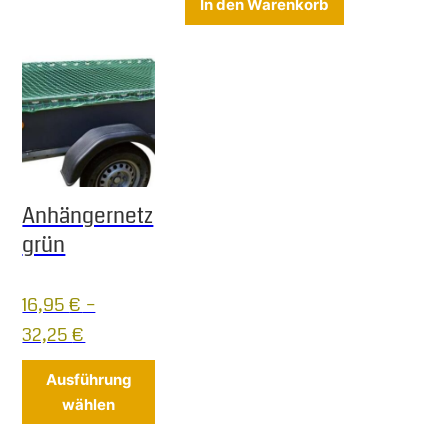
In den Warenkorb
Anhängernetz
grün
16,95
€
–
32,25
€
Dieses Produkt weist mehrere Varianten 
Ausführung
wählen