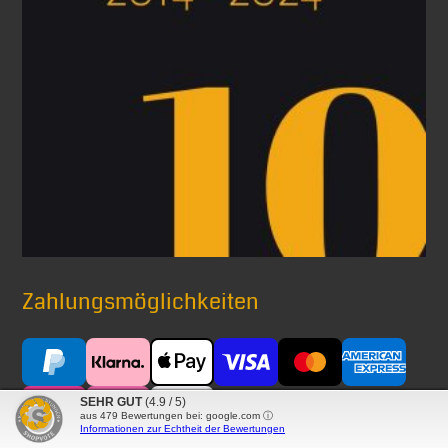
Zahlungsmöglichkeiten
SEHR GUT
(4.9 / 5)
aus
479
Bewertungen bei: google.com ⓘ
Informationen zur Echtheit der Bewertungen