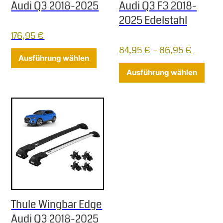
Audi Q3 2018-2025
Audi Q3 F3 2018-
2025 Edelstahl
176,95
€
84,95
€
–
86,95
€
Dieses Produkt weist mehrere Varia
Ausführung wählen
Diese
Ausführung wählen
Thule Wingbar Edge
Audi Q3 2018-2025