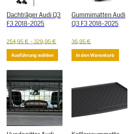
Dachträger Audi Q3
Gummimatten Audi
F3 2018-2025
Q3 F3 2018-2025
254,95
€
–
329,95
€
36,95
€
Dieses Produkt weist mehrere Varia
Ausführung wählen
In den Warenkorb