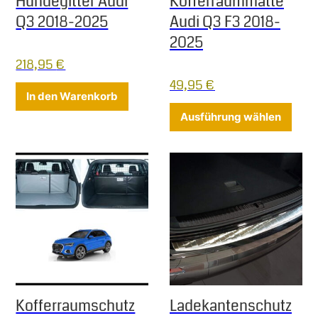
Hundegitter Audi
Kofferraummatte
Q3 2018-2025
Audi Q3 F3 2018-
2025
218,95
€
49,95
€
In den Warenkorb
Diese
Ausführung wählen
Kofferraumschutz
Ladekantenschutz