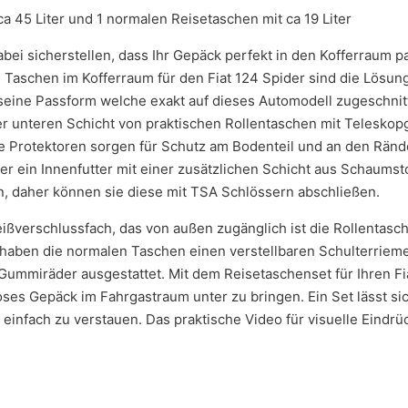
ca 45 Liter und 1 normalen Reisetaschen mit ca 19 Liter
bei sicherstellen, dass Ihr Gepäck perfekt in den Kofferraum 
Taschen im Kofferraum für den Fiat 124 Spider sind die Lösung,
 seine Passform welche exakt auf dieses Automodell zugeschnit
er unteren Schicht von praktischen Rollentaschen mit Teleskop
Protektoren sorgen für Schutz am Bodenteil und an den Rände
r ein Innenfutter mit einer zusätzlichen Schicht aus Schaumstof
n, daher können sie diese mit TSA Schlössern abschließen.
ißverschlussfach, das von außen zugänglich ist die Rollentasch
 haben die normalen Taschen einen verstellbaren Schulterrieme
Gummiräder ausgestattet. Mit dem Reisetaschenset für Ihren Fi
oses Gepäck im Fahrgastraum unter zu bringen. Ein Set lässt si
einfach zu verstauen. Das praktische Video für visuelle Eindrü