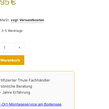
,95
€
% MwSt.
zzgl.
Versandkosten
:
3-5 Werktage
chenset Fiat 124 Spider 2015-2020 Menge
Alternative:
n Warenkorb
tifizierter Thule Fachhändler
rsönliche Beratung
+ Jahre Erfahrung
r-Ort-Montageservice am Bodensee