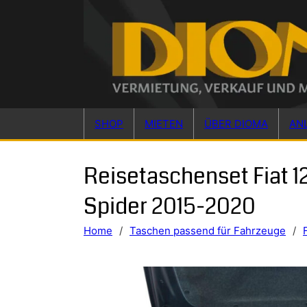
Skip to main content
Skip to footer
SHOP
MIETEN
ÜBER DIOMA
AN
Reisetaschenset Fiat 1
Spider 2015-2020
Home
/
Taschen passend für Fahrzeuge
/