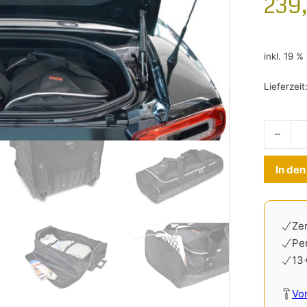
239
inkl. 19 
Lieferzeit
Reisetas
In de
Zer
Pe
13
Vo