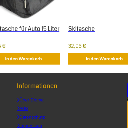
tasche für Auto 15 Liter
Skitasche
5
€
32,95
€
In den Warenkorb
In den Warenkorb
Informationen
Über Dioma
AGB
Datenschutz
Impressum