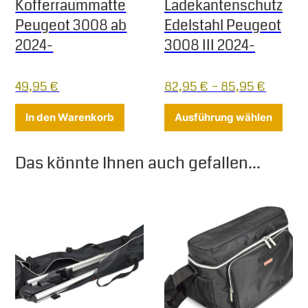
Kofferraummatte
Ladekantenschutz
Peugeot 3008 ab
Edelstahl Peugeot
2024-
3008 III 2024-
49,95
€
82,95
€
–
85,95
€
Diese
In den Warenkorb
Ausführung wählen
Das könnte Ihnen auch gefallen...