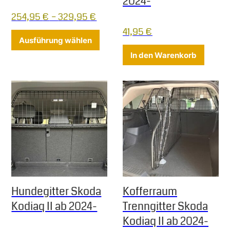
2024-
254,95
€
–
329,95
€
41,95
€
Dieses Produkt weist mehrere Varia
Ausführung wählen
In den Warenkorb
Hundegitter Skoda
Kofferraum
Kodiaq II ab 2024-
Trenngitter Skoda
Kodiaq II ab 2024-