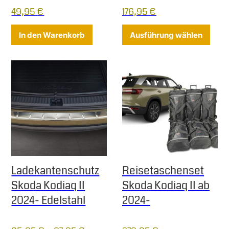
49,95
€
176,95
€
Diese
In den Warenkorb
Ausführung wählen
Ladekantenschutz
Reisetaschenset
Skoda Kodiaq II
Skoda Kodiaq II ab
2024- Edelstahl
2024-