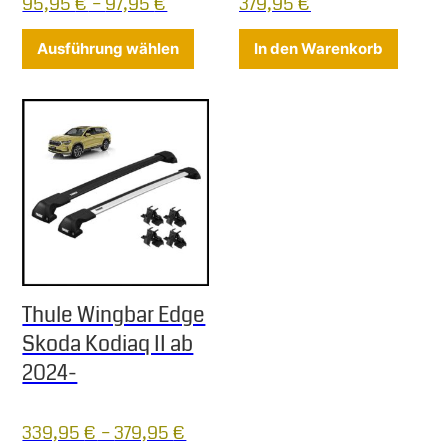
95,95
€
–
97,95
€
379,95
€
Dieses Produkt weist mehrere Varia
Ausführung wählen
In den Warenkorb
Thule Wingbar Edge
Skoda Kodiaq II ab
2024-
339,95
€
–
379,95
€