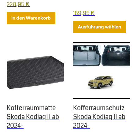
228,95
€
189,95
€
In den Warenkorb
Diese
Ausführung wählen
Kofferraummatte
Kofferraumschutz
Skoda Kodiaq II ab
Skoda Kodiaq II ab
2024-
2024-