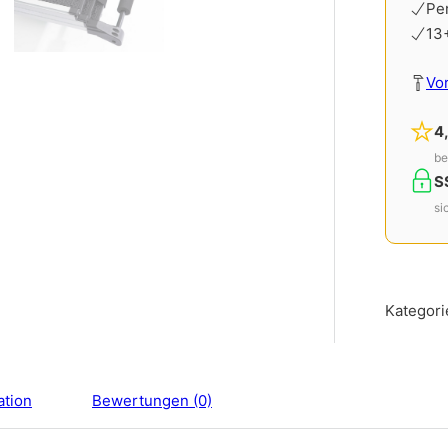
Pe
13
Vo
4
be
S
si
Kategori
ation
Bewertungen (0)