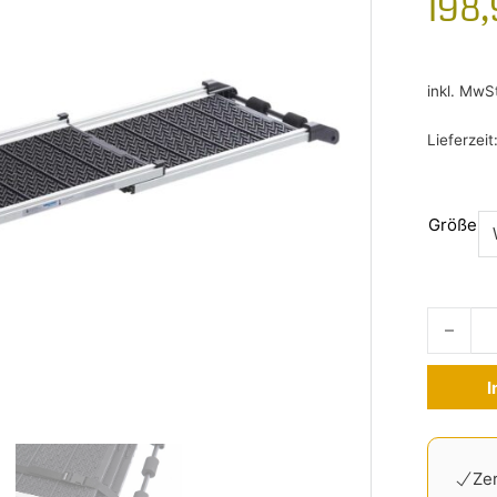
198
inkl. MwS
Lieferzeit
Größe
Telesko
I
Alternati
Zer