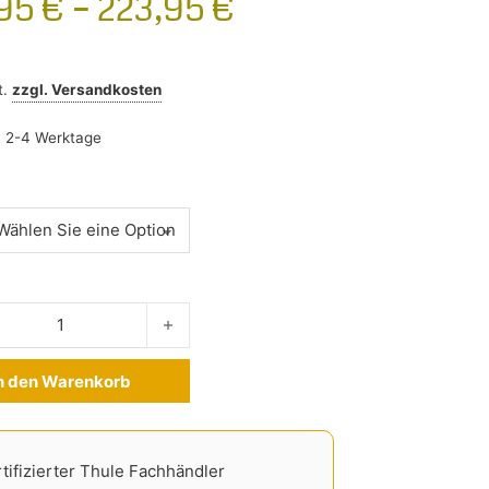
,95
€
–
223,95
€
t.
zzgl.
Versandkosten
:
2-4 Werktage
p Hunderampe Menge
n den Warenkorb
ve:
tifizierter Thule Fachhändler