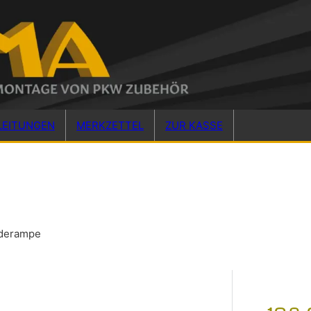
LEITUNGEN
MERKZETTEL
ZUR KASSE
derampe