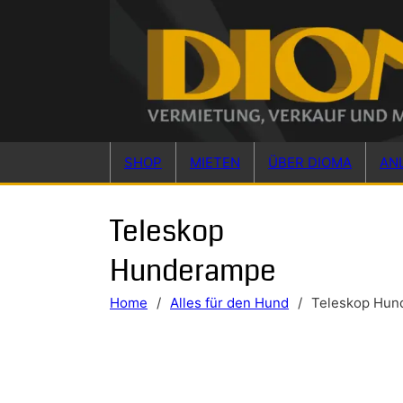
Skip to main content
Skip to footer
SHOP
MIETEN
ÜBER DIOMA
AN
Teleskop
Hunderampe
Home
/
Alles für den Hund
/
Teleskop Hun