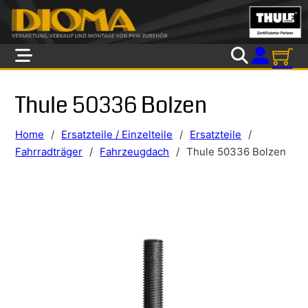
Skip to main content
Skip to footer
Thule 50336 Bolzen
Home
/
Ersatzteile / Einzelteile
/
Ersatzteile
/
Fahrradträger
/
Fahrzeugdach
/
Thule 50336 Bolzen