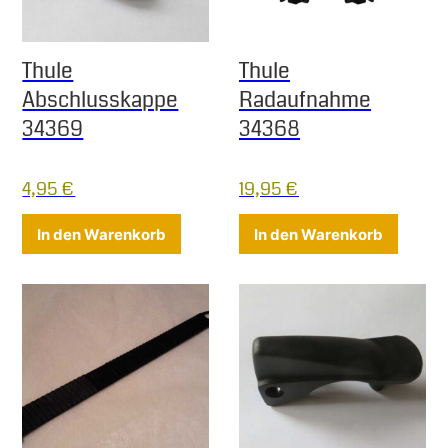
Thule
Thule
Abschlusskappe
Radaufnahme
34369
34368
4,95
€
19,95
€
In den Warenkorb
In den Warenkorb