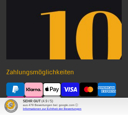
Zahlungsmöglichkeiten
SEHR GUT
(4.9 / 5)
aus
479
Bewertungen bei: google.com ⓘ
Informationen zur Echtheit der Bewertungen
Versand mit