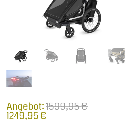
Angebot:
1599,95
€
Ursprünglicher Preis war: 159
Aktueller Preis ist: 
1249,95
€