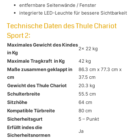
entfernbare Seitenwände / Fenster
integrierte LED-Leuchte für bessere Sichtbarkeit
Technische Daten des Thule Chariot
Sport 2:
Maximales Gewicht des Kindes
2x 22 kg
in Kg
Maximale Tragkraft in Kg
42 kg
Maße zusammen geklappt in
86.3 cm x 77.3 cm x
cm
37.5 cm
Gewicht des Thule Chariot
20.3 kg
Schulterbreite
55.5 cm
Sitzhöhe
64 cm
Kompatible Türbreite
80 cm
Sicherheitsgurt
5 – Punkt
Erfüllt indes die
Ja
Sicherheitsnormen