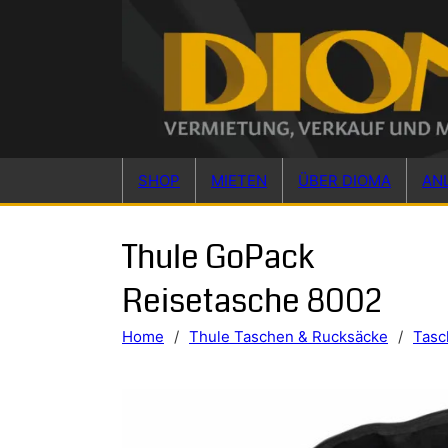
Skip to main content
Skip to footer
SHOP
MIETEN
ÜBER DIOMA
AN
Thule GoPack
Reisetasche 8002
Home
/
Thule Taschen & Rucksäcke
/
Tasc