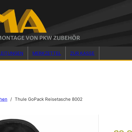
LEITUNGEN
MERKZETTEL
ZUR KASSE
hen
/
Thule GoPack Reisetasche 8002