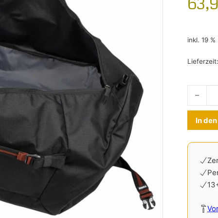
63,
inkl. 19 
Lieferzeit
Thule G
In de
Zer
Pe
13
Vo