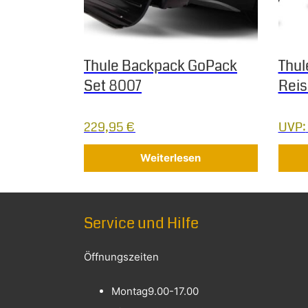
Thule Backpack GoPack
Thul
Set 8007
Reis
229,95
€
UVP:
Weiterlesen
Service und Hilfe
Öffnungszeiten
Montag
9.00-17.00