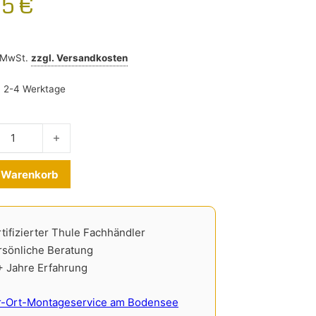
95
€
% MwSt.
zzgl.
Versandkosten
:
2-4 Werktage
oPack Reisetasche 8002 Menge
Alternative:
n Warenkorb
tifizierter Thule Fachhändler
rsönliche Beratung
+ Jahre Erfahrung
r-Ort-Montageservice am Bodensee