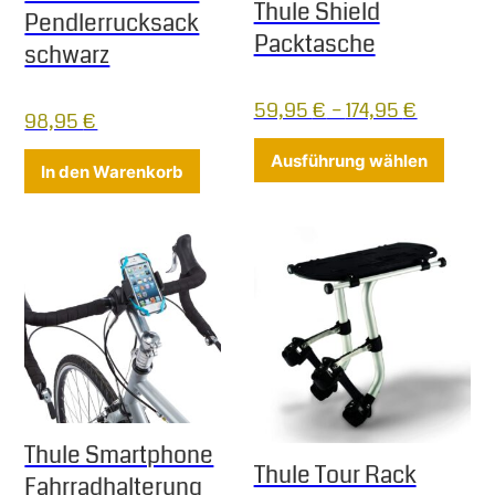
Thule Shield
Pendlerrucksack
Packtasche
schwarz
59,95
€
–
174,95
€
98,95
€
Dieses
Ausführung wählen
In den Warenkorb
Thule Smartphone
Thule Tour Rack
Fahrradhalterung