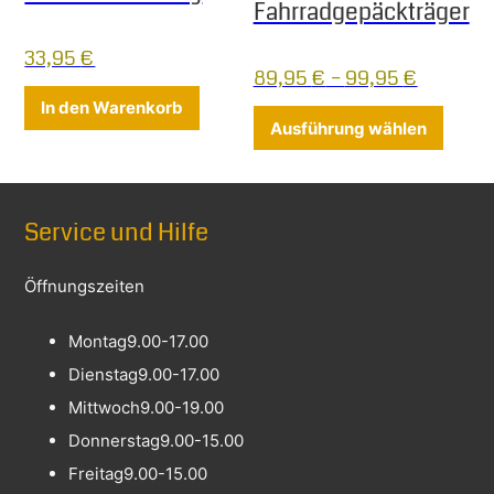
Fahrradgepäckträger
33,95
€
89,95
€
–
99,95
€
In den Warenkorb
Dieses
Ausführung wählen
Service und Hilfe
Öffnungszeiten
Montag
9.00-17.00
Dienstag
9.00-17.00
Mittwoch
9.00-19.00
Donnerstag
9.00-15.00
Freitag
9.00-15.00