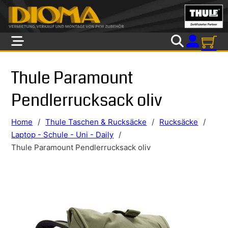
Skip to main content
Skip to footer
Thule Paramount
Pendlerrucksack oliv
Home
/
Thule Taschen & Rucksäcke
/
Rucksäcke
/
Laptop - Schule - Uni - Daily
/
Thule Paramount Pendlerrucksack oliv