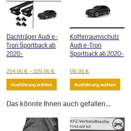
Dachträger Audi e-
Kofferraumschutz
Tron Sportback ab
Audi e-Tron
2020-
Sportback ab 2020-
254,95
€
–
329,95
€
176,95
€
Dieses Produkt weist mehrere Varia
Diese
Ausführung wählen
Ausführung wählen
Das könnte Ihnen auch gefallen...