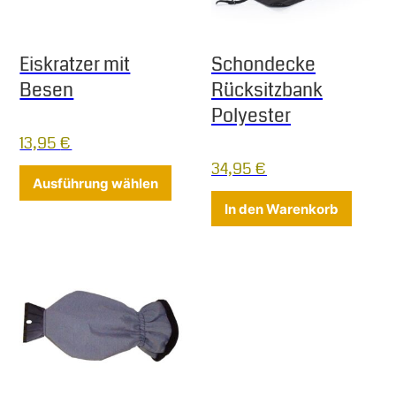
Eiskratzer mit
Schondecke
Besen
Rücksitzbank
Polyester
13,95
€
34,95
€
Dieses Produkt weist mehrere Varia
Ausführung wählen
In den Warenkorb