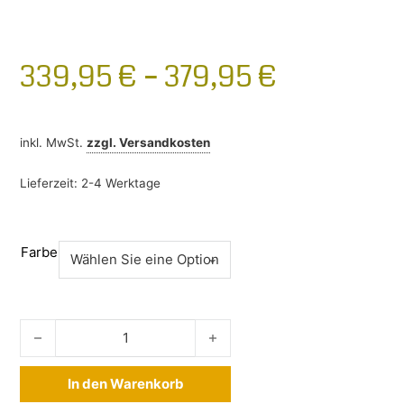
339,95
€
–
379,95
€
inkl. MwSt.
zzgl.
Versandkosten
Lieferzeit:
2-4 Werktage
Farbe
Thule Wingbar Edge Audi e-Tron Sportback ab 2020- Meng
In den Warenkorb