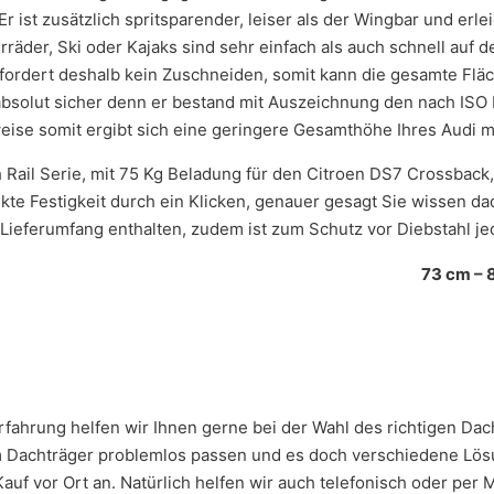
Er ist zusätzlich spritsparender, leiser als der Wingbar und erl
rräder, Ski oder Kajaks sind sehr einfach als auch schnell auf
rfordert deshalb kein Zuschneiden, somit kann die gesamte Flä
absolut sicher denn er bestand mit Auszeichnung den nach ISO 
weise somit ergibt sich eine geringere Gesamthöhe Ihres Audi m
Rail Serie, mit 75 Kg Beladung für den Citroen DS7 Crossback
rekte Festigkeit durch ein Klicken, genauer gesagt Sie wissen 
 Lieferumfang enthalten, zudem ist zum Schutz vor Diebstahl je
73 cm – 
r Erfahrung helfen wir Ihnen gerne bei der Wahl des richtigen D
 Dachträger problemlos passen und es doch verschiedene Lösun
uf vor Ort an. Natürlich helfen wir auch telefonisch oder per Ma