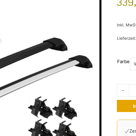
339
inkl. MwS
Lieferzeit
Farbe
Thule Wi
I
Alternati
Zer