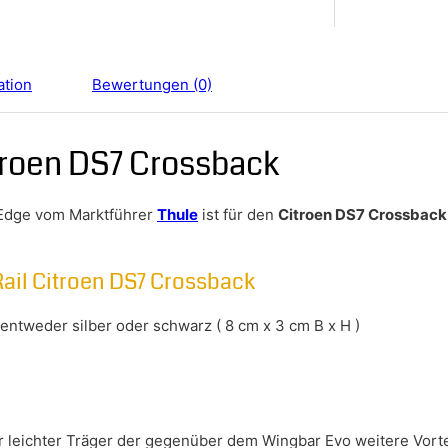
ation
Bewertungen (0)
troen DS7 Crossback
Edge vom Marktführer
Thule
ist für den
Citroen DS7 Crossback
ail Citroen DS7 Crossback
ntweder silber oder schwarz ( 8 cm x 3 cm B x H )
hr leichter Träger der gegenüber dem Wingbar Evo weitere Vort