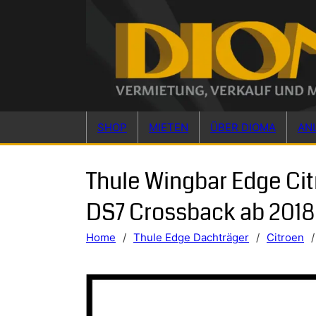
Skip to main content
Skip to footer
SHOP
MIETEN
ÜBER DIOMA
AN
Thule Wingbar Edge Ci
DS7 Crossback ab 2018
Home
/
Thule Edge Dachträger
/
Citroen
/