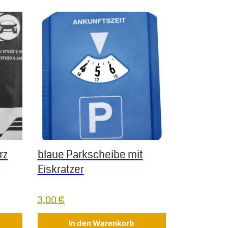
f der Produktseite gewählt werden
rz
blaue Parkscheibe mit
Eiskratzer
3,00
€
In den Warenkorb