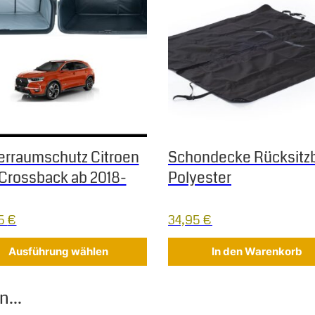
erraumschutz Citroen
Schondecke Rücksitz
Crossback ab 2018-
Polyester
95
€
34,95
€
Ausführung wählen
In den Warenkorb
...