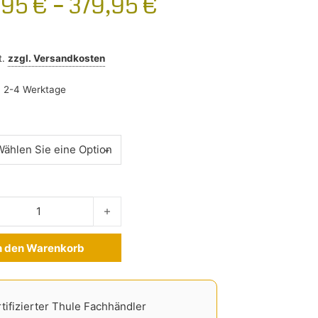
,95
€
–
379,95
€
t.
zzgl.
Versandkosten
:
2-4 Werktage
ngbar Edge Citroen DS7 Crossback ab 2018- Menge
n den Warenkorb
ve:
tifizierter Thule Fachhändler