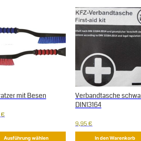
s Produkt weist mehrere Varianten auf. Die Optionen können au
ratzer mit Besen
Verbandtasche schwa
DIN13164
5
€
9,95
€
Ausführung wählen
In den Warenkorb