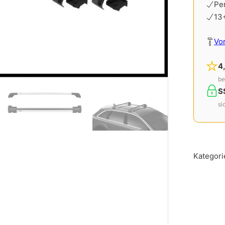
Pe
13
Vo
4
be
S
si
Kategori