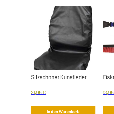
Diese
Sitzschoner Kunstleder
Eisk
21,95
€
13,9
In den Warenkorb