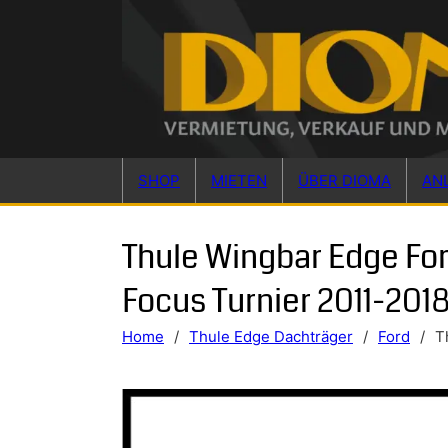
Skip to main content
Skip to footer
SHOP
MIETEN
ÜBER DIOMA
AN
Thule Wingbar Edge Fo
Focus Turnier 2011-201
Home
/
Thule Edge Dachträger
/
Ford
/
T