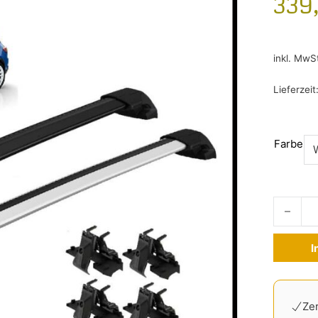
339
inkl. MwS
Lieferzeit
Farbe
Thule Wi
I
Alternati
Zer