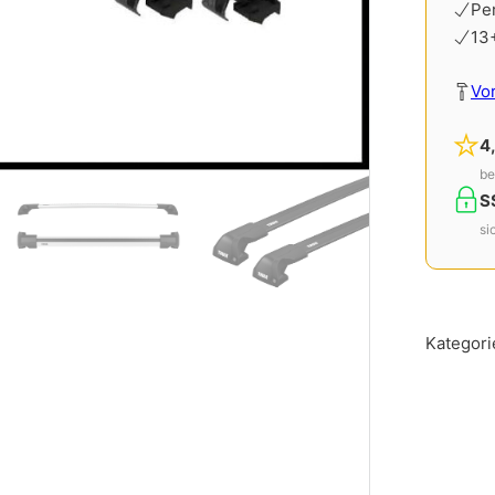
Pe
13
Vo
4
be
S
si
Kategori