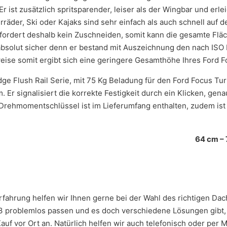
Er ist zusätzlich spritsparender, leiser als der Wingbar und erl
rräder, Ski oder Kajaks sind sehr einfach als auch schnell auf
rfordert deshalb kein Zuschneiden, somit kann die gesamte Flä
absolut sicher denn er bestand mit Auszeichnung den nach ISO 
weise somit ergibt sich eine geringere Gesamthöhe Ihres Ford 
e Flush Rail Serie, mit 75 Kg Beladung für den Ford Focus Tur
Er signalisiert die korrekte Festigkeit durch ein Klicken, ge
 Drehmomentschlüssel ist im Lieferumfang enthalten, zudem ist
64 cm –
r Erfahrung helfen wir Ihnen gerne bei der Wahl des richtigen D
 problemlos passen und es doch verschiedene Lösungen gibt, bi
f vor Ort an. Natürlich helfen wir auch telefonisch oder per Ma