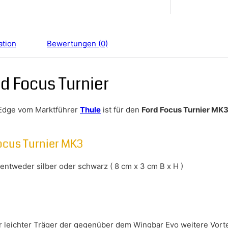
ation
Bewertungen (0)
d Focus Turnier
Edge vom Marktführer
Thule
ist für den
Ford Focus Turnier MK
ocus Turnier MK3
ntweder silber oder schwarz ( 8 cm x 3 cm B x H )
hr leichter Träger der gegenüber dem Wingbar Evo weitere Vort