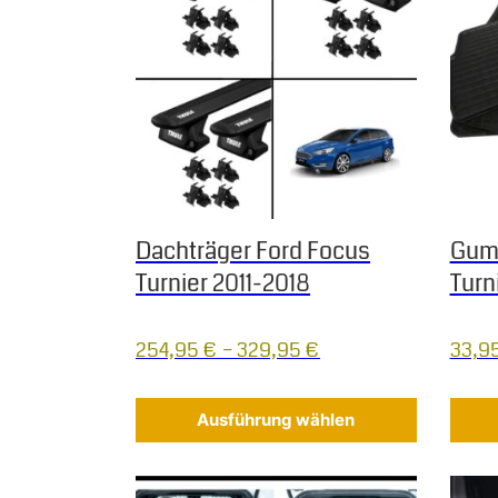
Dachträger Ford Focus
Gum
Turnier 2011-2018
Turn
254,95
€
–
329,95
€
33,9
Ausführung wählen
Dieses Produkt weist mehrere Varianten auf.