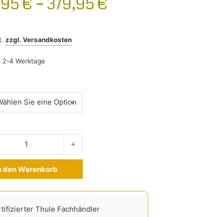
,95
€
–
379,95
€
t.
zzgl.
Versandkosten
:
2-4 Werktage
ngbar Edge Ford Focus Turnier 2011-2018 Menge
n den Warenkorb
ve:
tifizierter Thule Fachhändler